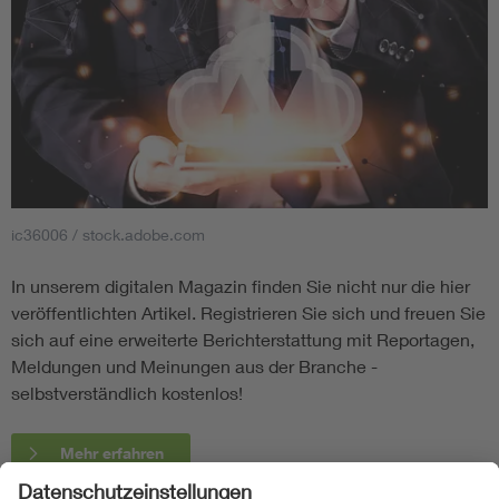
ic36006 / stock.adobe.com
In unserem digitalen Magazin finden Sie nicht nur die hier
veröffentlichten Artikel. Registrieren Sie sich und freuen Sie
sich auf eine erweiterte Berichterstattung mit Reportagen,
Meldungen und Meinungen aus der Branche -
selbstverständlich kostenlos!
Mehr erfahren