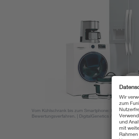
Vom Kühlschrank bis zum Smartphone: Hinter jedem El
Bewertungsverfahren.
| DigitalGenetics / stock.adobe