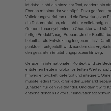
ist dabei nicht ein einzelner Test, sondern ein s
Ebenen miteinander verknüpft. Dazu gehören te
Validierungsverfahren und die Bewertung von E
die Dokumentation, die nicht nur vollständig, s
Gerade dieser systemische Charakter wird häufi
fertige Produkt“, sagt Puppan. „In der Realität 
belastbar die Entwicklung insgesamt ist.“ Damit 
punktuell festgestellt wird, sondern das Ergebni
den gesamten Entstehungsprozess hinweg.
Gerade im internationalen Kontext wird die Bed
entstehen heute in global verteilten Wertschöp
hinweg entwickelt, gefertigt und integriert. O
müsste jedes Produkt für jeden Zielmarkt separa
„Enabler“ für den Welthandel. Und damit wird 
entscheidenden Faktor für Innovationsgeschwindi