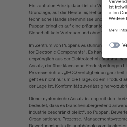
Ein zentrales Prinzip dabei ist die Vergleichba
Grundlage, auf der Hersteller, Behörden und Anw
technische Handelshemmnisse und ermöglicht e
Puppan bringt es auf eine prägnante Formel: „O
Sicherheit kein Vertrauen und ohne Vertrauen ke
Im Zentrum von Puppans Ausführungen steht d
for Electronic Components“. Es handelt sich um
ursprünglich aus der Elektrotechnik stammt, heute
Ansatz, der über klassische Produktprüfungen h
Prozesse richtet. „IECQ verfolgt einen ganzheit
geht es nicht nur um die Frage, ob ein Produkt a
der Lage ist, Konformität zuverlässig hervorzub
Dieser systemische Ansatz ist eng mit dem hori
bedeutet, dass es branchenübergreifend anwendb
Industrie beschränkt bleibt“, so Puppan. Bewerte
Organisationen, Prozesse, Managementsysteme u
Bewertungslogik, die unabhängig vom konkreten A