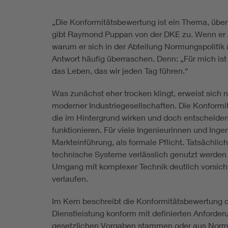
„Die Konformitätsbewertung ist ein Thema, über 
gibt Raymond Puppan von der DKE zu. Wenn er al
warum er sich in der Abteilung Normungspolitik 
Antwort häufig überraschen. Denn: „Für mich is
das Leben, das wir jeden Tag führen.“
Was zunächst eher trocken klingt, erweist sich
moderner Industriegesellschaften. Die Konformi
die im Hintergrund wirken und doch entscheide
funktionieren. Für viele Ingenieurinnen und Ingen
Markteinführung, als formale Pflicht. Tatsächlic
technische Systeme verlässlich genutzt werden 
Umgang mit komplexer Technik deutlich vorsichtig
verlaufen.
Im Kern beschreibt die Konformitätsbewertung d
Dienstleistung konform mit definierten Anforde
gesetzlichen Vorgaben stammen oder aus Normen