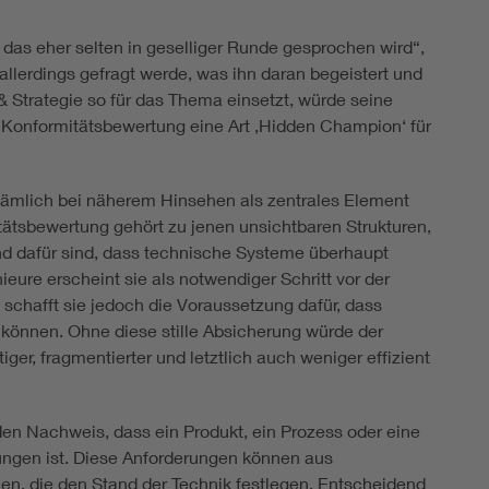
das eher selten in geselliger Runde gesprochen wird“,
lerdings gefragt werde, was ihn daran begeistert und
& Strategie so für das Thema einsetzt, würde seine
t Konformitätsbewertung eine Art ,Hidden Champion‘ für
 nämlich bei näherem Hinsehen als zentrales Element
tätsbewertung gehört zu jenen unsichtbaren Strukturen,
nd dafür sind, dass technische Systeme überhaupt
ieure erscheint sie als notwendiger Schritt vor der
h schafft sie jedoch die Voraussetzung dafür, dass
können. Ohne diese stille Absicherung würde der
er, fragmentierter und letztlich auch weniger effizient
en Nachweis, dass ein Produkt, ein Prozess oder eine
rungen ist. Diese Anforderungen können aus
, die den Stand der Technik festlegen. Entscheidend