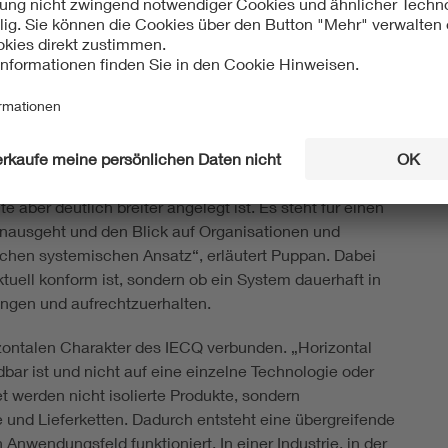
rkeit. Konformitätsbewertung schafft eine gemeinsame
ender weltweit agieren können. Sie reduziert
s, Prüfergebnisse über Grenzen hinweg anzuerkennen.
hne Konformitätsbewertung keine Sicherheit, ohne
in globaler Markt.“
as IECQ-System, das „IEC Quality Assessment System
 ein internationales Bewertungssystem, das
 aber deutlich breiter angelegt ist. Es steht für einen
inausgeht und den Blick auf Organisationen und
lichen systemischen Ansatz“, erläutert Puppan. Dabei
ktuell konform ist, sondern ob ein System dauerhaft in
ringen und aufrechtzuerhalten.
zontalen Charakter des IECQ verbunden. „Horizontal
ar ist und nicht auf eine einzelne Technologie oder
t werden nicht isolierte Produkte, sondern
nd Lieferketten. Dadurch entsteht eine übergreifende
nwendungsfeld funktioniert. In einer Industrie, in der