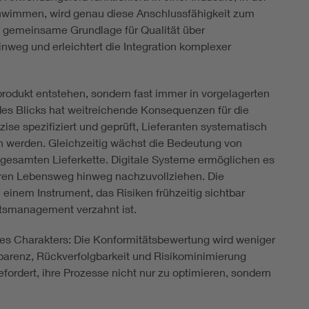
immen, wird genau diese Anschlussfähigkeit zum
e gemeinsame Grundlage für Qualität über
nweg und erleichtert die Integration komplexer
produkt entstehen, sondern fast immer in vorgelagerten
es Blicks hat weitreichende Konsequenzen für die
se spezifiziert und geprüft, Lieferanten systematisch
en werden. Gleichzeitig wächst die Bedeutung von
 gesamten Lieferkette. Digitale Systeme ermöglichen es
ren Lebensweg hinweg nachzuvollziehen. Die
einem Instrument, das Risiken frühzeitig sichtbar
ätsmanagement verzahnt ist.
res Charakters: Die Konformitätsbewertung wird weniger
nsparenz, Rückverfolgbarkeit und Risikominimierung
ordert, ihre Prozesse nicht nur zu optimieren, sondern