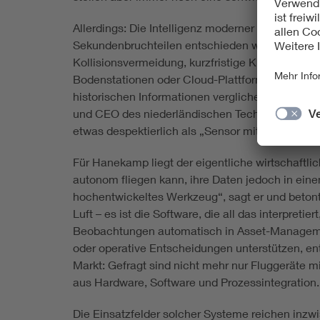
Allerdings: Die Intelligenz moderner Flugrobotik 
Sekundenbruchteilen entschieden werden muss, g
Kollisionsvermeidung, kurzfristige Kursanpassu
Bodenstationen oder Cloud-Plattformen. Dort w
historischen Informationen verglichen und in Ar
und CEO des niederländischen Technologieunte
etwas despektierlich als „Sensor mit Flügeln“.
Für Hanekamp liegt der eigentliche wirtschaftli
autonom fliegen kann, ihre Daten jedoch in einem 
hochentwickeltes Werkzeug“, sagt er und betont: 
Luft – es ist die Software, die all das interpreti
Beobachtungen automatisch in Asset-Manageme
oder operative Entscheidungen unterstützen, en
Markt: Gefragt sind nicht mehr nur Fluggeräte
aus Hardware, Software und Prozessintegration.
Die Einsatzfelder solcher Systeme reichen inzwi