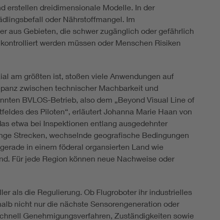
erstellen dreidimensionale Modelle. In der
ädlingsbefall oder Nährstoffmangel. Im
der aus Gebieten, die schwer zugänglich oder gefährlich
g kontrolliert werden müssen oder Menschen Risiken
zial am größten ist, stoßen viele Anwendungen auf
epanz zwischen technischer Machbarkeit und
annten BVLOS-Betrieb, also dem „Beyond Visual Line of
tfeldes des Piloten“, erläutert Johanna Marie Haan von
das etwa bei Inspektionen entlang ausgedehnter
Lange Strecken, wechselnde geografische Bedingungen
gerade in einem föderal organsierten Land wie
nd. Für jede Region können neue Nachweise oder
ler als die Regulierung. Ob Flugroboter ihr industrielles
shalb nicht nur die nächste Sensorengeneration oder
 schnell Genehmigungsverfahren, Zuständigkeiten sowie