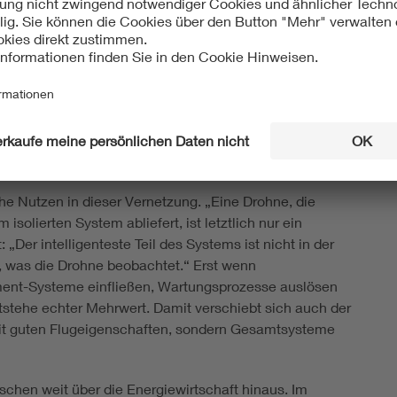
ist nicht auf das Flugobjekt selbst begrenzt. Was in
eschieht nach wie vor an Bord – Stabilisierung,
ngen. Größere Analysen laufen dagegen oft in
erden Daten vieler Einsätze zusammengeführt, mit
beitsprozesse integriert. Jeroen Hanekamp, Mitgründer
rnehmens Aerosophia, beschreibt die Drohne deshalb
che Nutzen in dieser Vernetzung. „Eine Drohne, die
isolierten System abliefert, ist letztlich nur ein
„Der intelligenteste Teil des Systems ist nicht in der
ert, was die Drohne beobachtet.“ Erst wenn
nt-Systeme einfließen, Wartungsprozesse auslösen
tstehe echter Mehrwert. Damit verschiebt sich auch der
 mit guten Flugeigenschaften, sondern Gesamtsysteme
schen weit über die Energiewirtschaft hinaus. Im