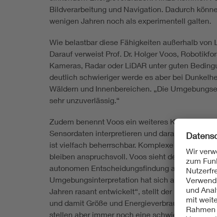
Bildverarbeitung und Navigation. Dadurch könn
wenigen Jahren noch als experimentell galten.
Wie belastbar diese Fähigkeiten außerhalb von 
Darauf verweist Prof. Dr. Holger Voos, Robotikf
Kameras, Radar oder LiDAR unter guten Bedingu
deutlich schwieriger werde es aber bei Dunkelhe
Wäldern und Innenbereichen. „Die Umgebungserfa
sehr unzuverlässig.“
Zudem benennt Voos ein weiteres Kernproblem: 
Sensordaten interpretieren und daraus richtige 
ist vielfach beherrschbar. Komplexe Situatione
bleiben anspruchsvoll. Voos sieht deshalb die gr
autonomen Entscheidungsfindung als in der rei
Umgebungsinterpretation hat sich aufgrund neue
Jahren rasant entwickelt“, stellt der Ingenieurw
und damit Größe und Energieverbrauch der an B
stellen aber immer noch eine schwierige Begren