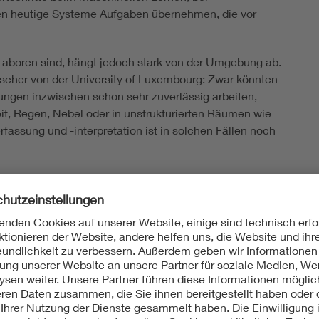
en heutige Systeme Aufgaben übernehmen, die vor
Laboren sind, hängt jedoch stark von der Umgebung ab.
orscher von der University of Luxembourg: Zwar könnten
ngen inzwischen schon sehr zuverlässig arbeiten,
it, Regen, Nebel oder in unstrukturierten Räumen wie
ssung und -interpretation ist in solchen Fällen noch
Sehen allein genügt nicht. Ein Flugroboter muss
Entscheidungen ableiten. Einzelne Objekte zu erkennen,
n mit vielen beweglichen und statischen Elementen
ößten Grenzen derzeit eher in der Interpretation und
nen Datenerfassung. „Das Forschungsgebiet der
r Methoden der Künstlichen Intelligenz in den letzten
issenschaftler fest. „Die benötigten Rechenleistungen
ord eines Flugroboters zu integrierenden Rechner
zung dar.“