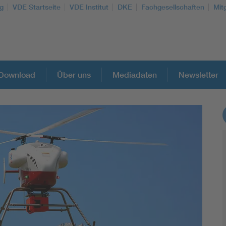
g
VDE Startseite
VDE Institut
DKE
Fachgesellschaften
Mit
Download
Über uns
Mediadaten
Newsletter