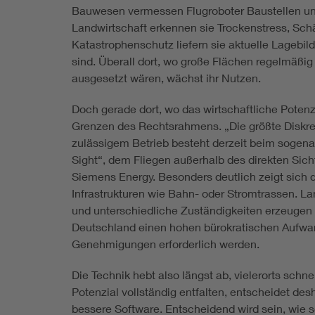
Bauwesen vermessen Flugroboter Baustellen und 
Landwirtschaft erkennen sie Trockenstress, Sch
Katastrophenschutz liefern sie aktuelle Lagebil
sind. Überall dort, wo große Flächen regelmäßi
ausgesetzt wären, wächst ihr Nutzen.
Doch gerade dort, wo das wirtschaftliche Poten
Grenzen des Rechtsrahmens. „Die größte Diskr
zulässigem Betrieb besteht derzeit beim sogen
Sight“, dem Fliegen außerhalb des direkten Sich
Siemens Energy. Besonders deutlich zeigt sich 
Infrastrukturen wie Bahn- oder Stromtrassen. 
und unterschiedliche Zuständigkeiten erzeugen 
Deutschland einen hohen bürokratischen Aufwa
Genehmigungen erforderlich werden.
Die Technik hebt also längst ab, vielerorts schnel
Potenzial vollständig entfalten, entscheidet de
bessere Software. Entscheidend wird sein, wie