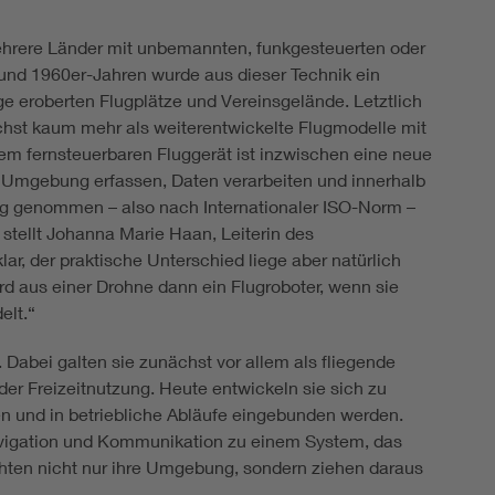
mehrere Länder mit unbemannten, funkgesteuerten oder
und 1960er-Jahren wurde aus dieser Technik ein
e eroberten Flugplätze und Vereinsgelände. Letztlich
hst kaum mehr als weiterentwickelte Flugmodelle mit
em fernsteuerbaren Fluggerät ist inzwischen eine neue
 Umgebung erfassen, Daten verarbeiten und innerhalb
eng genommen – also nach Internationaler ISO-Norm –
stellt Johanna Marie Haan, Leiterin des
ar, der praktische Unterschied liege aber natürlich
d aus einer Drohne dann ein Flugroboter, wenn sie
elt.“
Dabei galten sie zunächst vor allem als fliegende
er Freizeitnutzung. Heute entwickeln sie sich zu
n und in betriebliche Abläufe eingebunden werden.
avigation und Kommunikation zu einem System, das
achten nicht nur ihre Umgebung, sondern ziehen daraus