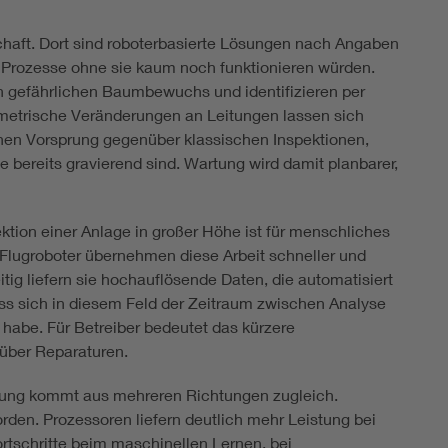
schaft. Dort sind roboterbasierte Lösungen nach Angaben
 Prozesse ohne sie kaum noch funktionieren würden.
en gefährlichen Baumbewuchs und identifizieren per
metrische Veränderungen an Leitungen lassen sich
einen Vorsprung gegenüber klassischen Inspektionen,
e bereits gravierend sind. Wartung wird damit planbarer,
tion einer Anlage in großer Höhe ist für menschliches
Flugroboter übernehmen diese Arbeit schneller und
ig liefern sie hochauflösende Daten, die automatisiert
ss sich in diesem Feld der Zeitraum zwischen Analyse
 habe. Für Betreiber bedeutet das kürzere
 über Reparaturen.
cklung kommt aus mehreren Richtungen zugleich.
orden. Prozessoren liefern deutlich mehr Leistung bei
schritte beim maschinellen Lernen, bei