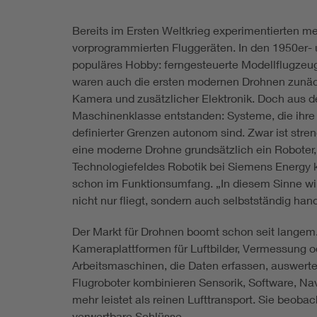
Bereits im Ersten Weltkrieg experimentierten 
vorprogrammierten Fluggeräten. In den 1950er- 
populäres Hobby: ferngesteuerte Modellflugzeug
waren auch die ersten modernen Drohnen zunäc
Kamera und zusätzlicher Elektronik. Doch aus d
Maschinenklasse entstanden: Systeme, die ihre
definierter Grenzen autonom sind. Zwar ist str
eine moderne Drohne grundsätzlich ein Roboter, 
Technologiefeldes Robotik bei Siemens Energy kl
schon im Funktionsumfang. „In diesem Sinne wir
nicht nur fliegt, sondern auch selbstständig hand
Der Markt für Drohnen boomt schon seit langem. 
Kameraplattformen für Luftbilder, Vermessung od
Arbeitsmaschinen, die Daten erfassen, auswerte
Flugroboter kombinieren Sensorik, Software, N
mehr leistet als reinen Lufttransport. Sie beob
verwertbare Schlüsse.