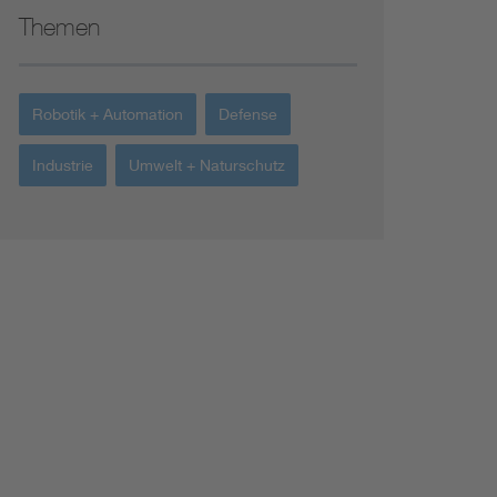
Themen
Robotik + Automation
Defense
Industrie
Umwelt + Naturschutz