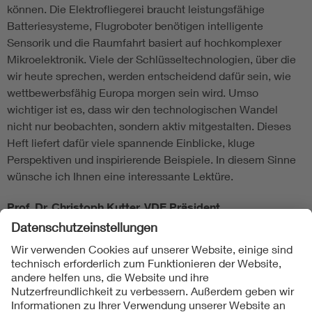
können. Die Elektrofliegerei braucht leistungsfähige
Batteriesysteme, Flugroboter benötigen intelligente
Sensorik und die Raumfahrt basiert auf hochkomplexer
Mikroelektronik. Viele der Schlüsseltechnologien, über die
wir heute sprechen, werden entscheidend dafür sein, wie
wettbewerbsfähig Europa morgen sein wird. Umso
wichtiger ist es, dass wir den technologischen Wandel
nicht nur beobachten, sondern aktiv mitgestalten. Dieses
Heft liefert dafür viele spannende Einblicke, kluge
Perspektiven und inspirierende Beispiele. In diesem Sinne
wünsche ich Ihnen eine interessante Lektüre.
Prof. Dr. Christoph Kutter, VDE Präsident
Folgen Sie uns