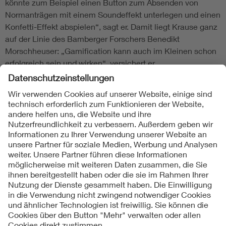
könnte zum Beispiel einen Button zum Absenden von
Normanträgen mit einem Soundeffekt unterlegen und einen
Konfetti-Effekt abspielen“, sagt er. Damit liegt Krause ganz
auf der Linie des Bamberger Forschers Benedikt
Morschheuser: „Gamification kann auch im Kleinen schon
erfolgreich sein und wirken“, versichert er.
Folgen Sie uns
Kontakte
Service