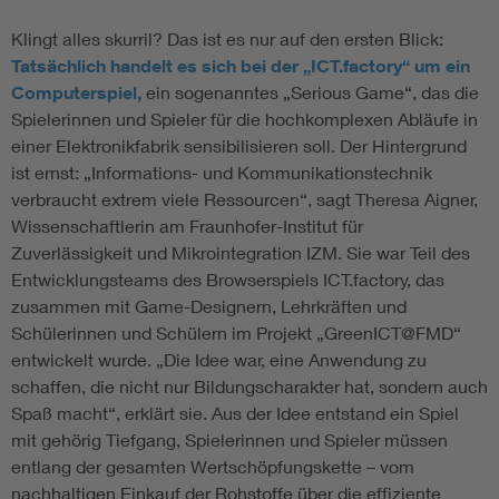
Klingt alles skurril? Das ist es nur auf den ersten Blick:
Tatsächlich handelt es sich bei der „ICT.factory“ um ein
Computerspiel,
ein sogenanntes „Serious Game“, das die
Spielerinnen und Spieler für die hochkomplexen Abläufe in
einer Elektronikfabrik sensibilisieren soll. Der Hintergrund
ist ernst: „Informations- und Kommunikationstechnik
verbraucht extrem viele Ressourcen“, sagt Theresa Aigner,
Wissenschaftlerin am Fraunhofer-Institut für
Zuverlässigkeit und Mikrointegration IZM. Sie war Teil des
Entwicklungsteams des Browserspiels ICT.factory, das
zusammen mit Game-Designern, Lehrkräften und
Schülerinnen und Schülern im Projekt „GreenICT@FMD“
entwickelt wurde. „Die Idee war, eine Anwendung zu
schaffen, die nicht nur Bildungscharakter hat, sondern auch
Spaß macht“, erklärt sie. Aus der Idee entstand ein Spiel
mit gehörig Tiefgang, Spielerinnen und Spieler müssen
entlang der gesamten Wertschöpfungskette – vom
nachhaltigen Einkauf der Rohstoffe über die effiziente