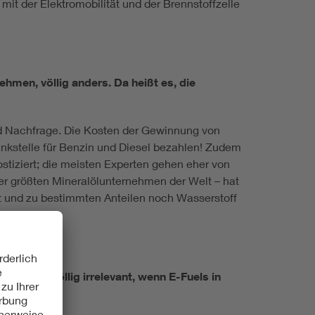
mit der Elektromobilität und der Brennstoffzelle
ehmen, völlig anders. Da heißt es, die
nd Nachfrage. Die Kosten der Gewinnung von
Tankstelle für Benzin und Diesel bezahlen! Zudem
stiziert; die meisten Experten gehen eher von
 der größten Mineralölunternehmen der Welt – hat
tät und zu bestimmten Anteilen noch Wasserstoff
icht aber völlig irrelevant, wenn E-Fuels in