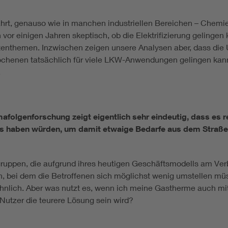
fahrt, genauso wie in manchen industriellen Bereichen – Chemie
 vor einigen Jahren skeptisch, ob die Elektrifizierung gelinge
tenthemen. Inzwischen zeigen unsere Analysen aber, dass die
rochenen tatsächlich für viele LKW-Anwendungen gelingen kann
.
afolgenforschung zeigt eigentlich sehr eindeutig, dass es r
s haben würden, um damit etwaige Bedarfe aus dem Straße
gruppen, die aufgrund ihres heutigen Geschäftsmodells am Ver
n, bei dem die Betroffenen sich möglichst wenig umstellen m
ähnlich. Aber was nutzt es, wenn ich meine Gastherme auch mi
Nutzer die teurere Lösung sein wird?