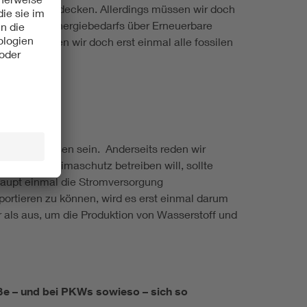
euerbare abzudecken. Allerdings müssen wir doch
erzeitigen Energiebedarfs über Erneuerbare
rden, sollten wir doch erst einmal alle fossilen
eigen?
orte angewiesen sein. Anderseits reden wir
 weltweit Klimaschutz betreiben will, sollte
rhaupt einmal die Stromversorgung
portieren zu können, wird es erst einmal darum
r als aus, um die Produktion von Wasserstoff und
aße – und bei PKWs sowieso – sich so