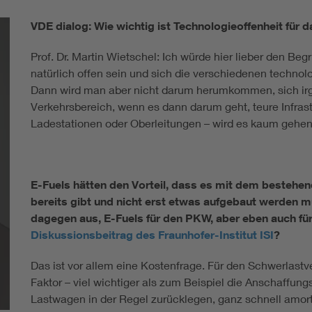
VDE dialog: Wie wichtig ist Technologieoffenheit für
Prof. Dr. Martin Wietschel: Ich würde hier lieber den Be
natürlich offen sein und sich die verschiedenen techn
Dann wird man aber nicht darum herumkommen, sich ir
Verkehrsbereich, wenn es dann darum geht, teure Infras
Ladestationen oder Oberleitungen – wird es kaum gehen,
E-Fuels hätten den Vorteil, dass es mit dem bestehen
bereits gibt und nicht erst etwas aufgebaut werden 
dagegen aus, E-Fuels für den PKW, aber eben auch für
Diskussionsbeitrag des Fraunhofer-Institut ISI
?
Das ist vor allem eine Kostenfrage. Für den Schwerlast
Faktor – viel wichtiger als zum Beispiel die Anschaffung
Lastwagen in der Regel zurücklegen, ganz schnell amort