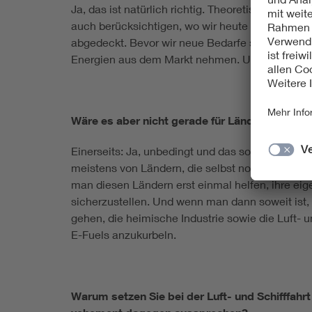
Ja, das ist natürlich richtig. Theoretisch habe
auch berücksichtigen, wo wir heute stehen: Den
abgedeckt. Bevor wir neue Bedarfe schaffen, in B
Energien aus dem Markt nehmen. Und das kostet
Wäre es aber nicht gerade für Länder wie Nami
Einerseits: Ja, unbedingt und das sollte auch p
meistens von Ländern, die selbst noch sehr star
man diesen Ländern erst einmal helfen, ihre ei
sicherzustellen. Und wenn man dann soweit ist,
gehen, die heimische Industrie sowie die Luft- 
E-Fuels anzukurbeln.
Warum setzen Sie bei der Luft- und Schifffahr