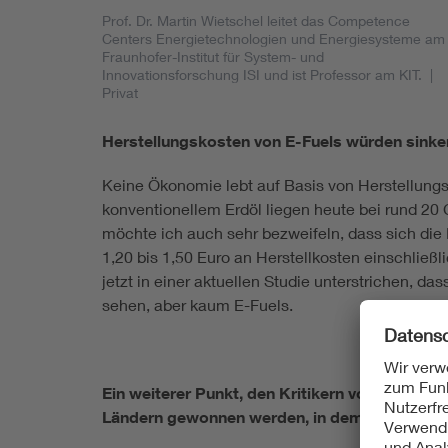
Prof. Dr. Martin Wietschel leitet das Competence
Centers Energietechnologien und Energiesysteme am
Fraunhofer-Institut für System- und
Innovationsforschung ISI und ist Professor am KIT.
|
Privat
Herstellungskosten von E-Fuels würden sinken,
Keine Ökonomie lebt auf Basis von Herstellung
konventionellem Erdöl liegen heute bei rund 20 
möchte ich auch sehr bezweifeln, dass sich die 
1,20 bis 1,50 Euro an Herstellkosten einschließl
jetzt in einer aktuellen Studie unterstrichen, 
sehen, aber kaum E-Fuels.
Ein weiterer Punkt, den Kritikern von E-Fuels i
Ländern gewonnen werden, in dem regenerati