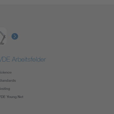
VDE Arbeitsfelder
Science
Standards
Testing
VDE Young Net