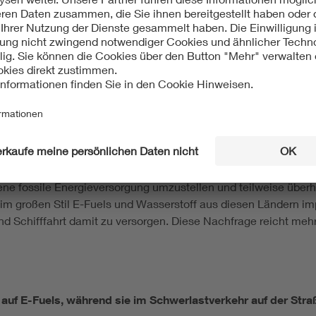
n wir das Potenzial, unsere gesamte Energienachfrage über Ern
n bislang werden gerade weltweit einmal 13 Prozent unseres d
ereichen, in denen die Erneuerbaren wenig effizient genutzt we
 Zeit und Geld.
bia oder Chile eine riesige Chance in diesen Markt einzust
assieren. Deutschland wird auch in der Zukunft auf Energieimp
k von fossilen Energieträgern abhängig sind. Wenn man wirklich
gene fossile Energieversorgung umzustellen und teilweise übe
 im großen Stil E-Fuels und Wasserstoff aus diesen Ländern im
und Schifffahrt damit zu versorgen. Diese Nachfrage reicht meh
t auf E-Fuels, während sie im Schwerlastverkehr auf der Str