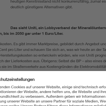
heutigen Kenntnisstand nicht konkurrenzfähig, zumal es 
deutlich günstigere Alternativen gibt.
Das sieht Uniti, ein Lobbyverband der Mineralöluntern
 bis im 2050 gar unter 1 Euro/Liter.
skosten. Es gibt immer Marktpreise, gebildet durch Angebot u
Cent pro Liter und schauen Sie sich an, was wir heute an der 
Herstellungskosten so entwickeln würden, wie von Uniti progno
ich der Lieferkosten aus. Übrigens: Selbst die BP – also eines
dass sie im Straßenverkehr aus Kostengründen die Elektromobili
mmer hervorbringen ist die schlechte Energiebilanz. Ist der n
ve Energien unbegrenzt zu Verfügung stehen?