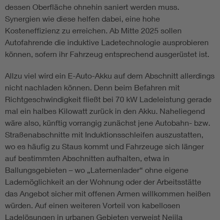
dessen Oberfläche ohnehin saniert werden muss.
Synergien wie diese helfen dabei, eine hohe
Kosteneffizienz zu erreichen. Ab Mitte 2025 sollen
Autofahrende die induktive Ladetechnologie ausprobieren
können, sofern ihr Fahrzeug entsprechend ausgerüstet ist.
Allzu viel wird ein E-Auto-Akku auf dem Abschnitt allerdings
nicht nachladen können. Denn beim Befahren mit
Richtgeschwindigkeit fließt bei 70 kW Ladeleistung gerade
mal ein halbes Kilowatt zurück in den Akku. Naheliegend
wäre also, künftig vorrangig zunächst jene Autobahn- bzw.
Straßenabschnitte mit Induktionsschleifen auszustatten,
wo es häufig zu Staus kommt und Fahrzeuge sich länger
auf bestimmten Abschnitten aufhalten, etwa in
Ballungsgebieten – wo „Laternenlader“ ohne eigene
Lademöglichkeit an der Wohnung oder der Arbeitsstätte
das Angebot sicher mit offenen Armen willkommen heißen
würden. Auf einen weiteren Vorteil von kabellosen
Ladelösungen in urbanen Gebieten verweist Nejila