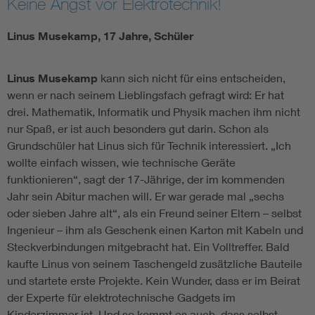
Keine Angst vor Elektrotechnik!
Linus Musekamp, 17 Jahre, Schüler
Linus Musekamp
kann sich nicht für eins entscheiden,
wenn er nach seinem Lieblingsfach gefragt wird: Er hat
drei. Mathematik, Informatik und Physik machen ihm nicht
nur Spaß, er ist auch besonders gut darin. Schon als
Grundschüler hat Linus sich für Technik interessiert. „Ich
wollte einfach wissen, wie technische Geräte
funktionieren“, sagt der 17-Jährige, der im kommenden
Jahr sein Abitur machen will. Er war gerade mal „sechs
oder sieben Jahre alt“, als ein Freund seiner Eltern – selbst
Ingenieur – ihm als Geschenk einen Karton mit Kabeln und
Steckverbindungen mitgebracht hat. Ein Volltreffer. Bald
kaufte Linus von seinem Taschengeld zusätzliche Bauteile
und startete erste Projekte. Kein Wunder, dass er im Beirat
der Experte für elektrotechnische Gadgets im
Kinderzimmer ist. Und so kommt es auch, dass selbst