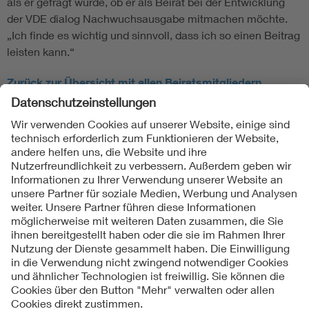
als er gefragt wurde, ob er als Beirat bei der Entwicklung
der VDE dialog Nachwuchsausgabe mitmachen möchte.
„Ich finde es wichtig und sinnvoll, dass ich so einen Beitrag
leisten kann.“
Zurück zur Übersicht mit allen Beiratsmitgliedern
Folgen Sie uns
Kontakte
Service
Impressum