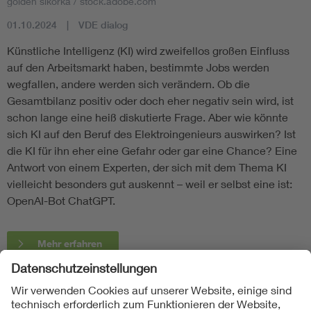
golden sikorka / stock.adobe.com
01.10.2024
VDE dialog
Künstliche Intelligenz (KI) wird zweifellos großen Einfluss
auf den Arbeitsmarkt haben, bestimmte Jobs werden
wegfallen, andere werden sich verändern. Ob die
Gesamtbilanz positiv oder doch eher negativ sein wird, ist
schon lange eine heiß diskutierte Frage. Aber wie könnte
sich KI auf den Beruf des Elektroingenieurs auswirken? Ist
die KI für ihn eher eine Gefahr oder gar eine Chance? Eine
Antwort von einem Experten, der sich mit dem Thema KI
vielleicht besonders gut auskennt – weil er selbst eine ist:
OpenAI-Bot ChatGPT.
Mehr erfahren
Folgen Sie uns