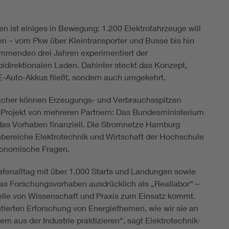
en ist einiges in Bewegung: 1.200 Elektrofahrzeuge will
en – vom Pkw über Kleintransporter und Busse bis hin
ommenden drei Jahren experimentiert der
idirektionalen Laden. Dahinter steckt das Konzept,
 E-Auto-Akkus fließt, sondern auch umgekehrt.
eicher können Erzeugungs- und Verbrauchsspitzen
s Projekt von mehreren Partnern: Das Bundesministerium
das Vorhaben finanziell. Die Stromnetze Hamburg
hbereiche Elektrotechnik und Wirtschaft der Hochschule
onomische Fragen.
hafenalltag mit über 1.000 Starts und Landungen sowie
das Forschungsvorhaben ausdrücklich als „Reallabor“ –
telle von Wissenschaft und Praxis zum Einsatz kommt.
tierten Erforschung von Energiethemen, wie wir sie an
 aus der Industrie praktizieren“, sagt Elektrotechnik-