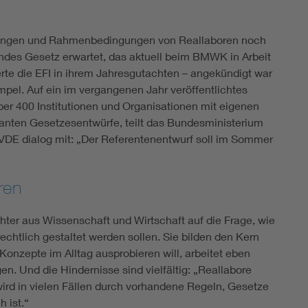
erungen und Rahmenbedingungen von Reallaboren noch
ndes Gesetz erwartet, das aktuell beim BMWK in Arbeit
erte die EFI in ihrem Jahresgutachten – angekündigt war
mpel. Auf ein im vergangenen Jahr veröffentlichtes
er 400 Institutionen und Organisationen mit eigenen
vanten Gesetzesentwürfe, teilt das Bundesministerium
 VDE dialog mit: „Der Referentenentwurf soll im Sommer
ren
hter aus Wissenschaft und Wirtschaft auf die Frage, wie
echtlich gestaltet werden sollen. Sie bilden den Kern
Konzepte im Alltag ausprobieren will, arbeitet eben
n. Und die Hindernisse sind vielfältig: „Reallabore
wird in vielen Fällen durch vorhandene Regeln, Gesetze
 ist.“