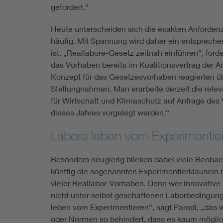
gefordert.“
Heute unterscheiden sich die exakten Anford
häufig. Mit Spannung wird daher ein entspreche
ist. „Reallabore-Gesetz zeitnah einführen“, ford
das Vorhaben bereits im Koalitionsvertrag der A
Konzept für das Gesetzesvorhaben reagierten üb
Stellungnahmen. Man erarbeite derzeit die rele
für Wirtschaft und Klimaschutz auf Anfrage des
dieses Jahres vorgelegt werden.“
Labore leben vom Experimentie
Besonders neugierig blicken dabei viele Beobac
künftig die sogenannten Experimentierklauseln r
vieler Reallabor-Vorhaben. Denn wer innovative 
nicht unter selbst geschaffenen Laborbedingunge
leben vom Experimentieren“, sagt Parodi, „das 
oder Normen so behindert, dass es kaum möglich