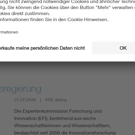
aftler eine Reihe von Initiativen vor.
r, stärker auf Reallabore zu setzen:
„Dadurch kann der
novationen spürbar verkürzt werden“, heißt es im
ige Abläufe umwälzen, je schneller der technische
kenntnisse aus dem Alltag sein. In Themenfeldern wie
konzepten, neuen Energiesystemen oder Künstlicher
 Szenarien von morgen schon heute zu verproben.
sregierung
01.07.2024
VDE dialog
Die Expertenkommission Forschung und
Innovation (EFI), bestehend aus sechs
Wissenschaftlerinnen und Wissenschaftlern,
beobachtet seit 2008 die Innovationsforschung