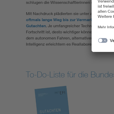
schlugen die Wissenschaftlerinnen und Wissensch
Mit Nachdruck plädierten sie unter anderem dafü
oftmals lange Weg bis zur Vermarktung von In
Gutachten
. Je umfangreicher Technologien heut
Fortschritt ist, desto wichtiger können frühe Er
dem autonomen Fahren, alternativen Mobilitäts
Intelligenz erleichtern es Reallabore, mögliche
To-Do-Liste für die Bunde