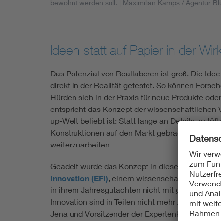
bewohnt werden soll.
| Maximilian Kamps / Agentur 
Ideen statt auf Papier in der Wirk
Das Potenzial von Reallaboren ist groß. Die Idee
direkt in der Realität getestet. So können For
Hürden sich in der Praxis für neue Produkte ode
entspricht das Konzept der wissenschaftlichen V
up-Welt beliebt ist: Statt lange an Details zu tü
Konstruktionen auf den Markt gebracht, um mit
weiterzuarbeiten.
Geadelt wurde das Konzept in diesem Frühjahr 
Innovation (EFI)
, einem wissenschaftlichen Gre
in ihrem Jahresgutachten nicht mit grundsätzli
Innovation sind in Teilen nicht mehr zeitgemäß
Jena und Vorsitzender der Expertenkommission,