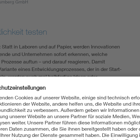
Blumberg GmbH
lichkeit testen
: Statt in Laboren und auf Papier, werden Innovationen
schende und Unternehmen sofort erkennen, welche
r Prozesse auftun – und darauf reagieren. Damit
ariante eines Entwicklungsprozesses, der in der Start-
fteln, werden auch mal halbfertige Ideen oder
 den Reaktionen der Nutzerinnen und Nutzer
von der
Expertenkommission Forschung und
mium, welches die Bundesregierung berät. Die sparten
cher Kritik: „Die Rahmenbedingungen für Forschung und
“, sagte Uwe Cantner, Ökonomieprofessor an der Uni
 bei der Vorstellung des Gutachtens. Um das zu ändern,