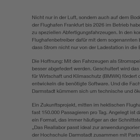
Nicht nur in der Luft, sondern auch auf dem Bod
der Flughafen Frankfurt bis 2026 im Betrieb hab
zu speziellen Abfertigungsfahrzeugen. In den k
Flughafenbetreiber dafür mit dem sogenannten b
dass Strom nicht nur von der Ladestation in die
Die Hoffnung: Mit den Fahrzeugen als Stromsp
besser abgefedert werden. Geschultert wird da
für Wirtschaft und Klimaschutz (BMWK) fördert 
entwickeln die benötigte Software. Und die Fac
Darmstadt kümmern sich um technische und ök
Ein Zukunftsprojekt, mitten im hektischen Flug
fast 150.000 Passagieren pro Tag. Angelegt ist 
ein Format, das immer häufiger an der Schnitts
„Das Reallabor passt ideal zur anwendungsorien
der Hochschule Darmstadt zusammen mit Partnern