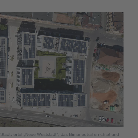
adtviertel „Neue Weststadt“, das klimaneutral errichtet und