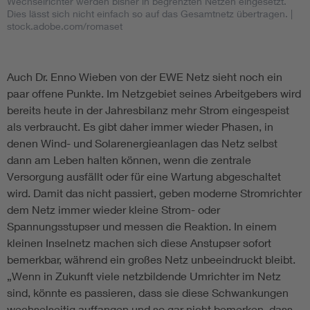
Wechselrichter werden bisher in begrenzten Netzen eingesetzt.
Dies lässt sich nicht einfach so auf das Gesamtnetz übertragen.
|
stock.adobe.com/romaset
Auch Dr. Enno Wieben von der EWE Netz sieht noch ein
paar offene Punkte. Im Netzgebiet seines Arbeitgebers wird
bereits heute in der Jahresbilanz mehr Strom eingespeist
als verbraucht. Es gibt daher immer wieder Phasen, in
denen Wind- und Solarenergieanlagen das Netz selbst
dann am Leben halten können, wenn die zentrale
Versorgung ausfällt oder für eine Wartung abgeschaltet
wird. Damit das nicht passiert, geben moderne Stromrichter
dem Netz immer wieder kleine Strom- oder
Spannungsstupser und messen die Reaktion. In einem
kleinen Inselnetz machen sich diese Anstupser sofort
bemerkbar, während ein großes Netz unbeeindruckt bleibt.
„Wenn in Zukunft viele netzbildende Umrichter im Netz
sind, könnte es passieren, dass sie diese Schwankungen
wechselseitig auffangen und so gar nicht bemerken, dass