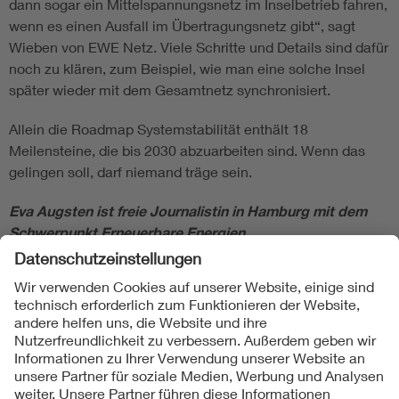
dann sogar ein Mittelspannungsnetz im Inselbetrieb fahren,
wenn es einen Ausfall im Übertragungsnetz gibt“, sagt
Wieben von EWE Netz. Viele Schritte und Details sind dafür
noch zu klären, zum Beispiel, wie man eine solche Insel
später wieder mit dem Gesamtnetz synchronisiert.
Allein die Roadmap Systemstabilität enthält 18
Meilensteine, die bis 2030 abzuarbeiten sind. Wenn das
gelingen soll, darf niemand träge sein.
Eva Augsten ist freie Journalistin in Hamburg mit dem
Schwerpunkt Erneuerbare Energien.
Folgen Sie uns