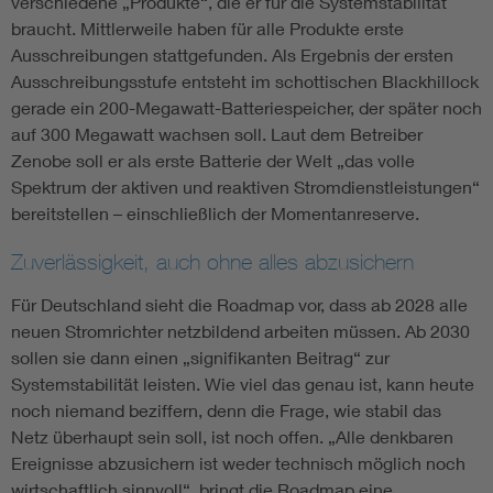
verschiedene „Produkte“, die er für die Systemstabilität
braucht. Mittlerweile haben für alle Produkte erste
Ausschreibungen stattgefunden. Als Ergebnis der ersten
Ausschreibungsstufe entsteht im schottischen Blackhillock
gerade ein 200-Megawatt-Batteriespeicher, der später noch
auf 300 Megawatt wachsen soll. Laut dem Betreiber
Zenobe soll er als erste Batterie der Welt „das volle
Spektrum der aktiven und reaktiven Stromdienstleistungen“
bereitstellen – einschließlich der Momentanreserve.
Zuverlässigkeit, auch ohne alles abzusichern
Für Deutschland sieht die Roadmap vor, dass ab 2028 alle
neuen Stromrichter netzbildend arbeiten müssen. Ab 2030
sollen sie dann einen „signifikanten Beitrag“ zur
Systemstabilität leisten. Wie viel das genau ist, kann heute
noch niemand beziffern, denn die Frage, wie stabil das
Netz überhaupt sein soll, ist noch offen. „Alle denkbaren
Ereignisse abzusichern ist weder technisch möglich noch
wirtschaftlich sinnvoll“, bringt die Roadmap eine