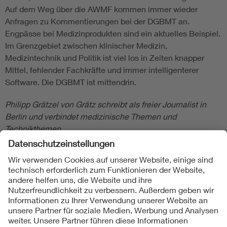
Auf dem Weg über die AWMF kommen immer wieder
Anfragen zu Kommentierungen bei der DGBMT an.
Engpässe bei Medizinprodukten sind ein aktuelles Beispiel.
Im Grenzgebiet zwischen klinischer Medizin,
Medizintechnik und Politik ist viel los in Zeiten knapper
Mittel, fehlender Fachkräfte und immer intelligenterer
Software. Die DGBMT ist mittendrin.
Philipp Grätzel von Grätz schreibt als freier Journalist in
Berlin und verbindet medizinische Themen und
Technikthemen.
Folgen Sie uns