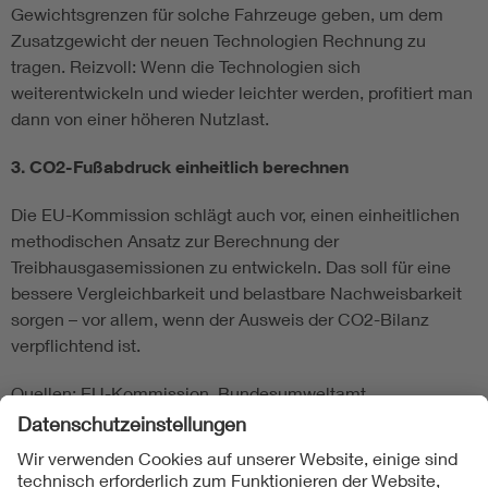
Gewichtsgrenzen für solche Fahrzeuge geben, um dem
Zusatzgewicht der neuen Technologien Rechnung zu
tragen. Reizvoll: Wenn die Technologien sich
weiterentwickeln und wieder leichter werden, profitiert man
dann von einer höheren Nutzlast.
3. CO2-Fußabdruck einheitlich berechnen
Die EU-Kommission schlägt auch vor, einen einheitlichen
methodischen Ansatz zur Berechnung der
Treibhausgasemissionen zu entwickeln. Das soll für eine
bessere Vergleichbarkeit und belastbare Nachweisbarkeit
sorgen – vor allem, wenn der Ausweis der CO2-Bilanz
verpflichtend ist.
Quellen: EU-Kommission, Bundesumweltamt
Folgen Sie uns