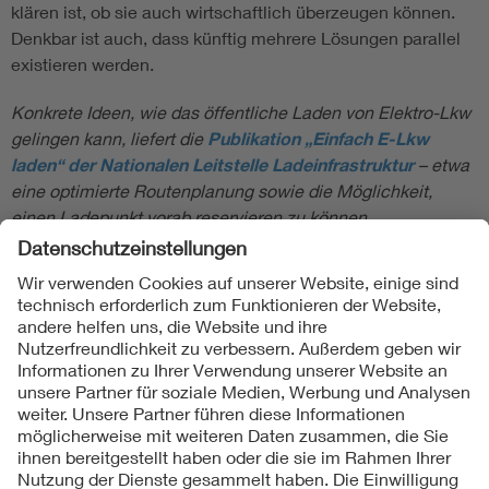
klären ist, ob sie auch wirtschaftlich überzeugen können.
Denkbar ist auch, dass künftig mehrere Lösungen parallel
existieren werden.
Konkrete Ideen, wie das öffentliche Laden von Elektro-Lkw
gelingen kann, liefert die
Publikation „Einfach E-Lkw
laden“ der Nationalen Leitstelle Ladeinfrastruktur
– etwa
eine optimierte Routenplanung sowie die Möglichkeit,
einen Ladepunkt vorab reservieren zu können.
Folgen Sie uns