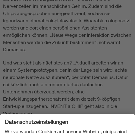
Nervenzellen im menschlichen Gehirn. Zudem sind die
Chips ausgesprochen energieeffizient, sodass sie
irgendwann einmal beispielsweise in Wearables eingesetzt
werden und dort einen persönlichen Assistenten
ermöglichen können. „Neue Wege der Interaktion zwischen
Menschen werden die Zukunft bestimmen“, schwärmt
Demasius.
Und was steht als nächstes an? „Aktuell arbeiten wir an
einem Systemprototypen, der in der Lage sein wird, echte
neuronale Netze auszuführen“, berichtet Demasius. Dafür
sei kürzlich auch ein renommiertes deutsches
Unternehmen überzeugt worden, eine
Entwicklungspartnerschaft mit dem derzeit 9-köpfigen
Start-up einzugehen. INVENT a CHIP geht also in die
Verlängerung.