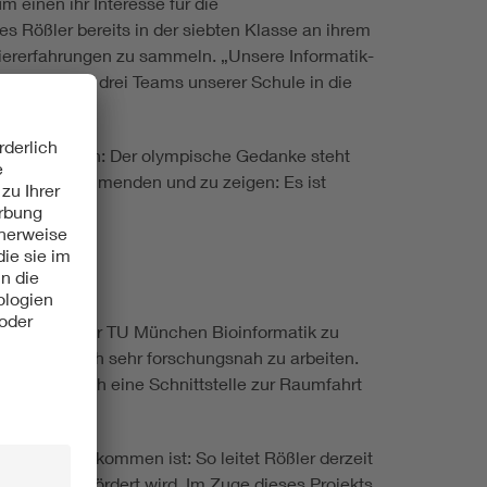
 einen ihr Interesse für die
s Rößler bereits in der siebten Klasse an ihrem
ererfahrungen zu sammeln. „Unsere Informatik-
atsächlich drei Teams unserer Schule in die
 nebensächlich: Der olympische Gedanke steht
 der Teilnehmenden und zu zeigen: Es ist
ge Frau an der TU München Bioinformatik zu
erstudium noch sehr forschungsnah zu arbeiten.
n dann noch eine Schnittstelle zur Raumfahrt
tück nähergekommen ist: So leitet Rößler derzeit
umfahrt gefördert wird. Im Zuge dieses Projekts