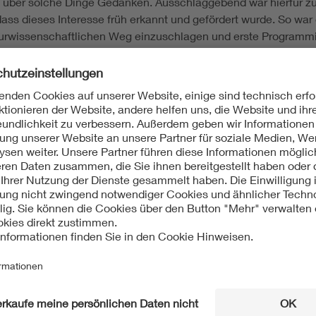
n über solche Dinge Gedanken. Ausschlaggebend war hierfür zum
s dieses Interesse früh erkannt und gefördert wurde. So war e
urwissenschaftlichen Weg einzuschlagen und erste Programmi
schlagen am Wettbewerb INVENT a CHIP teilzunehmen, wo es t
 25-Jährige.
ch nicht den Wettbewerb, doch dies ist eigentlich auch völlig
ßlich geht es bei dem Wettbewerb vor allem um den Austausch
an dem Thema dran!
Wissenschaft im Weltall
Und Rößler blieb dran: Nach dem Abitur begann die jun
studieren. Ihr großes Ziel ist es, auch nach ihrem Mast
„Idealerweise im Bereich Neurowissenschaften. Und wen
dazu kommt, wäre das der absolute Traum.“
Ein Traum, den sie in diesem Jahr allerdings ein gutes S
ein Projekt, das vom Deutschen Zentrum für Luft- und Ra