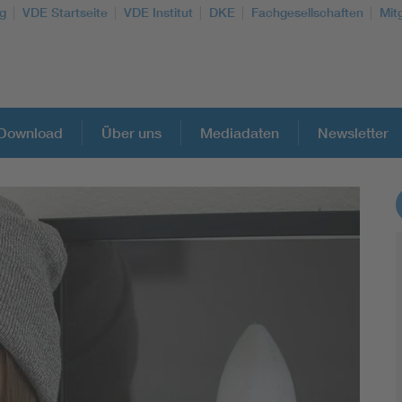
g
VDE Startseite
VDE Institut
DKE
Fachgesellschaften
Mit
Download
Über uns
Mediadaten
Newsletter