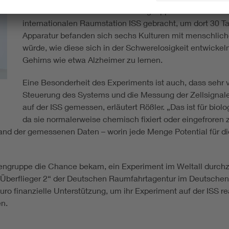
wurde am 15. März eine Forschungsapparatur der Studie
internationalen Raumstation ISS gebracht, um dort 30 T
Apparatur befanden sich sechs Kulturen mit menschliche
würde, wie diese sich in der Schwerelosigkeit entwicke
Gehirns wie etwa Alzheimer zu lernen.
Eine Besonderheit des Experiments ist auch, dass sehr vie
Steuerung des Systems und die Messung der Zellsignale.
auf der ISS gemessen, erläutert Rößler. „Das ist für bio
da sie normalerweise chemisch fixiert oder eingefroren 
and der gemessenen Daten – worin jede Menge Potential für d
engruppe die Chance bekam, ein Experiment im Weltall durchz
Überflieger 2“ der Deutschen Raumfahrtagentur im Deutschen Z
uro finanzielle Unterstützung, um ihr Experiment auf der ISS 
n.