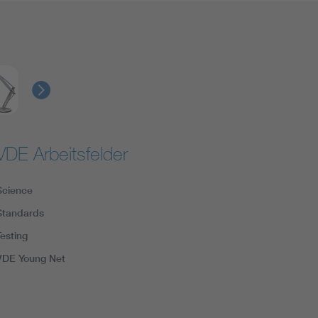
VDE Arbeitsfelder
Science
Standards
Testing
VDE Young Net