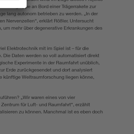
rendengruppe an Bord einer Trägerrakete zur
age lang autonom betrieben zu werden. „In der
n Nervenzellen“, erklärt Rößler. Untersucht
ln, um mehr über degenerative Erkrankungen des
l Elektrotechnik mit im Spiel ist – für die
 Die Daten werden so voll automatisiert direkt
logische Experimente in der Raumfahrt unüblich,
zur Erde zurückgesendet und dort analysiert
ie künftige Weltraumforschung liegen könne,
uführen? „Wir waren eines von vier
entrum für Luft- und Raumfahrt“, erzählt
realisieren zu können. Manchmal ist es eben doch