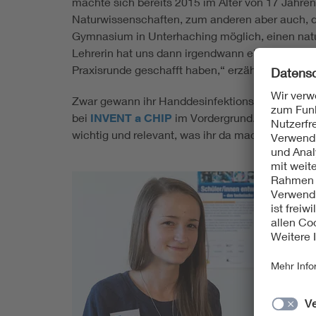
machte sich bereits 2015 im Alter von 17 Jahre
Naturwissenschaften, zum anderen aber auch, das
Gymnasium in Unterhaching möglich, einen nat
Lehrerin hat uns dann irgendwann einmal vorge
Praxisrunde geschafft haben,“ erzählt die heute
Zwar gewann ihr Handdesinfektions-Chip letztli
bei
INVENT a CHIP
im Vordergrund. Denn schlie
wichtig und relevant, was ihr da macht, bleibt 