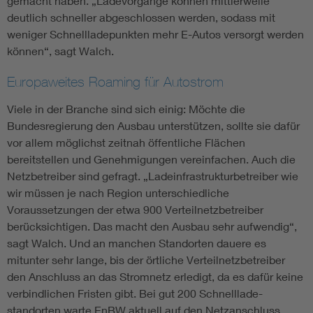
gemacht haben. „Ladevorgänge können mittlerweile
deutlich schneller abgeschlossen werden, sodass mit
weniger Schnellladepunkten mehr ­E-Autos versorgt werden
können“, sagt Walch.
Europaweites Roaming für Autostrom
Viele in der Branche sind sich einig: Möchte die
Bundesregierung den Ausbau unterstützen, sollte sie dafür
vor allem möglichst zeitnah öffentliche Flächen
bereitstellen und Genehmigungen vereinfachen. Auch die
Netzbetreiber sind gefragt. „Lade­infra­strukturbetreiber wie
wir müssen je nach Region unterschiedliche
Voraussetzungen der etwa 900 Verteilnetzbetreiber
berücksichtigen. Das macht den Ausbau sehr aufwendig“,
sagt Walch. Und an manchen Standorten dauere es
mitunter sehr lange, bis der örtliche Verteilnetzbetreiber
den Anschluss an das Stromnetz erledigt, da es dafür keine
verbindlichen Fristen gibt. Bei gut 200 Schnell­lade­
standorten warte EnBW aktuell auf den Netzanschluss,