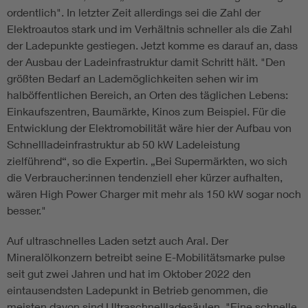
ordentlich". In letzter Zeit allerdings sei die Zahl der
Elektro­autos stark und im Verhältnis schneller als die Zahl
der Ladepunkte gestiegen. Jetzt komme es darauf an, dass
der Ausbau der Ladeinfrastruktur damit Schritt hält. "Den
größten Bedarf an Lademöglichkeiten sehen wir im
halböffentlichen Bereich, an Orten des täglichen Lebens:
Einkaufszentren, Baumärkte, Kinos zum Beispiel. Für die
Entwicklung der Elektromobilität wäre hier der Aufbau von
Schnellladeinfrastruktur ab 50 kW Ladeleistung
zielführend“, so die Expertin. „Bei Supermärkten, wo sich
die Verbraucher:innen tendenziell eher kürzer aufhalten,
wären High Power Charger mit mehr als 150 kW sogar noch
besser."
Auf ultraschnelles Laden setzt auch Aral. Der
Mineralölkonzern betreibt seine E-Mobilitätsmarke pulse
seit gut zwei Jahren und hat im Okto­ber 2022 den
eintausendsten Ladepunkt in Betrieb genommen, die
meisten davon sind Ultraschnellladesäulen. "Eine schnelle