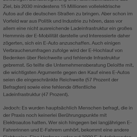
Ziel, bis 2030 mindestens 15 Millionen voll­elektrische
Autos auf die deutschen Straßen zu bringen. Aber schon im
Vorfeld war aus Politik und Indus­trie zu hören, dass vor
allem eine nicht ausreichende Ladeinfrastruktur ein großes
Hemmnis der E-Mobilität darstelle und Interessierte daher
zögerten, sich ein E-Auto anzuschaffen. Auch einigen
Verbraucherumfragen zufolge wird der E-Hochlauf von
Bedenken über Reichweite und fehlende Infrastruktur
gebremst. So teilte die Unternehmensberatung Deloitte mit,
die wichtigsten Argumente gegen den Kauf eines E-Autos
seien die eingeschränkte Reichweite (57 Prozent der
Befragten) sowie eine fehlende öffentliche
Ladeinfrastruktur (47 Prozent).
Jedoch: Es wurden hauptsächlich Menschen befragt, die in
der Praxis noch keinerlei Berührungspunkte mit
Elektroautos hatten. Wer sich hingegen bei langjährigen E-
Fahrerinnen und E-Fahrern umhört, bekommt eine andere
Sichtweise. Eine Umfrage unter gut 3000 E-Autofahrenden