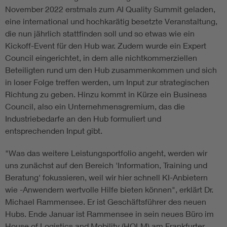
November 2022 erstmals zum AI Quality Summit geladen,
eine international und hochkarätig besetzte Veranstaltung,
die nun jährlich stattfinden soll und so etwas wie ein
Kickoff-Event für den Hub war. Zudem wurde ein Expert
Council eingerichtet, in dem alle nichtkommerziellen
Beteiligten rund um den Hub zusammenkommen und sich
in loser Folge treffen werden, um Input zur strategischen
Richtung zu geben. Hinzu kommt in Kürze ein Business
Council, also ein Unternehmensgremium, das die
Industriebedarfe an den Hub formuliert und
entsprechenden Input gibt.
"Was das weitere Leistungsportfolio angeht, werden wir
uns zunächst auf den Bereich 'Information, Training und
Beratung' fokussieren, weil wir hier schnell KI-Anbietern
wie -Anwendern wertvolle Hilfe bieten können", erklärt Dr.
Michael Rammensee. Er ist Geschäftsführer des neuen
Hubs. Ende Januar ist Rammensee in sein neues Büro im
House of Logistics and Mobility (HOLM) am Frankfurter