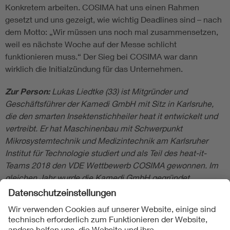
Konkretem arbeiten. COSIMA hat uns einen Rahmen
gesetzt und uns gezeigt, wie wichtig Deadlines sind – nach
dem Motto: „Wir müssen uns noch mal zusammensetzen,
weil es nächste Woche auf der Messe schlicht
funktionieren muss.“ Der Sieg bei COSIMA war dann
wirklich die Initialzündung für das Unternehmen.
Zur Person:
Lukas Liedtke (33) ist Mitgründer und
Geschäftsführer der Kamedi GmbH mit Sitz in Karlsruhe,
die den smarten Insektenstichheiler heat it entwickelt und
vertreibt. Er hat Maschinenbau mit Schwerpunkt
Mikrosystemtechnik und Medizintechnik am Karlsruher
Institut für Technologie studiert und als Teil des heat-it-
Teams 2018 den VDE Wettbewerb COSIMA gewonnen. Im
gleichen Jahr wurde die Kamedi GmbH gegründet.
Folgen Sie uns