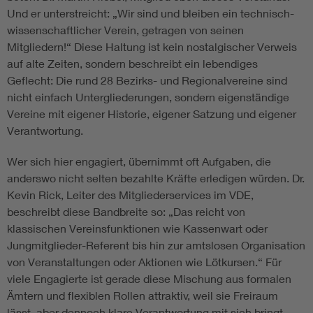
Und er unterstreicht: „Wir sind und bleiben ein technisch-
wissenschaftlicher Verein, getragen von seinen
Mitgliedern!“ Diese Haltung ist kein nostalgischer Verweis
auf alte Zeiten, sondern beschreibt ein lebendiges
Geflecht: Die rund 28 Bezirks- und Regionalvereine sind
nicht einfach Untergliederungen, sondern eigenständige
Vereine mit eigener Historie, eigener Satzung und eigener
Verantwortung.
Wer sich hier engagiert, übernimmt oft Aufgaben, die
anderswo nicht selten bezahlte Kräfte erledigen würden. Dr.
Kevin Rick, Leiter des Mitgliederservices im VDE,
beschreibt diese Bandbreite so: „Das reicht von
klassischen Vereinsfunktionen wie Kassenwart oder
Jungmitglieder-Referent bis hin zur amtslosen Organisation
von Veranstaltungen oder Aktionen wie Lötkursen.“ Für
viele Engagierte ist gerade diese Mischung aus formalen
Ämtern und flexiblen Rollen attraktiv, weil sie Freiraum
lässt, aber dennoch klare Verantwortung mit sich bringt.