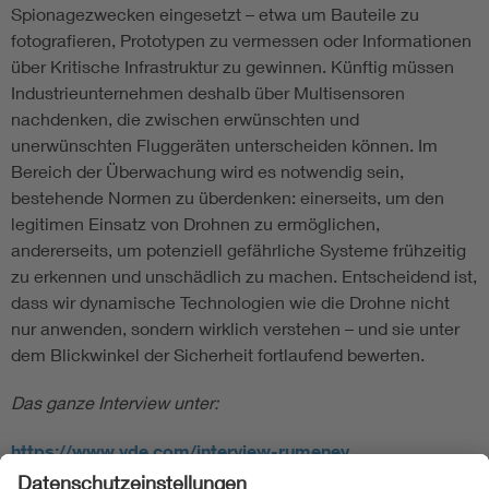
Spionagezwecken eingesetzt – etwa um Bauteile zu
fotografieren, Prototypen zu vermessen oder Informationen
über Kritische Infrastruktur zu gewinnen. Künftig müssen
Industrieunternehmen deshalb über Multisensoren
nachdenken, die zwischen erwünschten und
unerwünschten Fluggeräten unterscheiden können. Im
Bereich der Überwachung wird es notwendig sein,
bestehende Normen zu überdenken: einerseits, um den
legitimen Einsatz von Drohnen zu ermöglichen,
andererseits, um potenziell gefährliche Systeme frühzeitig
zu erkennen und unschädlich zu machen. Entscheidend ist,
dass wir dynamische Technologien wie die Drohne nicht
nur anwenden, sondern wirklich verstehen – und sie unter
dem Blickwinkel der Sicherheit fortlaufend bewerten.
Das ganze Interview unter:
https://www.vde.com/interview-rumeney