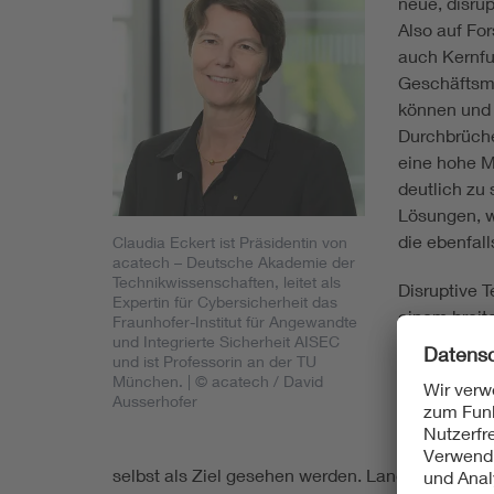
neue, disru
Also auf Fo
auch Kernfu
Geschäftsmö
können und 
Durchbrüche
eine hohe M
deutlich zu 
Lösungen, w
die ebenfal
Claudia Eckert ist Präsidentin von
acatech – Deutsche Akademie der
Technikwissenschaften, leitet als
Disruptive 
Expertin für Cyber­sicherheit das
einem breit
Fraunhofer-Institut für Angewandte
und Integrierte Sicherheit AISEC
und deren A
und ist Professorin an der TU
wirtschaftl
München.
| © acatech / David
wissenschaf
Ausserhofer
werden. Auf
verwertbare
selbst als Ziel gesehen werden. Langfristig zahl