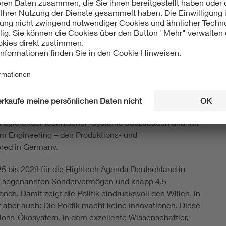
iese Forschung brauchen wir, um souveräner agieren
 eigene Standards zu setzen.
 Innovation von beiden Seiten an: Sie zielt auf
rtschöpfung und zugleich auf langlaufende Initiativen
dass Deutschland auch seine Stärken in weniger
ereichen ausspielt und ausbaut. Beispielsweise in der
 entstehen unverzichtbare Enabler für
e Schlüsselindustrien von heute, morgen und
men, Deutschlands Stärke im Entwickeln, Konstruieren
om agierender technischer Systeme auszubauen und mit
m Engineering – den Produktions- und
ered in Germany.
25 bis 2029 für die Hightech Agenda Deutschland in
dem sogenannten Sondervermögen und knapp 4,5
ds. Damit zeigt die Politik eindrucksvoll den Willen, in
t aber auch: Die Politik macht keine Innovationen. Diese
ions-Ökosystem, in dem exzellente Wissenschaftler,