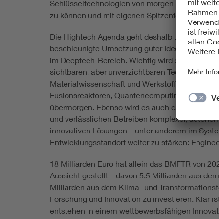
Schlüsseltechnologien von morgen immer aus. D
zu können und mit eigenen Spitzentechnologien
Die Hightech Agenda geht deshalb technologische
beschleunigte Umsetzung guter Ideen in neue We
im Deeptech-Bereich. Wichtig wird dabei sein, 
sichtbaren, aber unverzichtbaren Technologie-B
Materialwissenschaft und Werkstofftechnik: Dort
Fusionsreaktoren, Quantencomputing und ander
übermorgen. Ebenso wird es auch darauf ankom
und verlässlichen Betreiben komplexer, auton
innovativen Lösungen – unter anderem im Syste
Entwicklungsstandort weiter zu stärken: Engine
18 Milliarden Euro hat allein das BMFTR von 20
Aussicht gestellt – davon 5,5 Milliarden aus 
Milliarden aus dem Klima- und Transformationsfon
Forschung und Innovation zu investieren. Klar is
entstehen in einem wettbewerbsfähigen Innovat