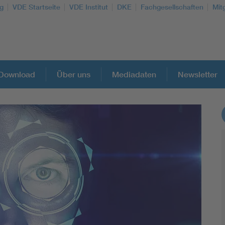
g
VDE Startseite
VDE Institut
DKE
Fachgesellschaften
Mit
Download
Über uns
Mediadaten
Newsletter