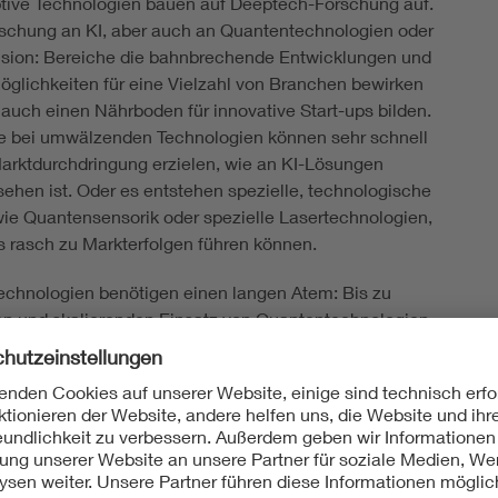
ptive Technologien bauen auf Deeptech-Forschung auf.
rschung an KI, aber auch an Quantentechnologien oder
sion: Bereiche die bahnbrechende Entwicklungen und
glichkeiten für eine Vielzahl von Branchen bewirken
auch einen Nährboden für innovative Start-ups bilden.
 bei umwälzenden Technologien können sehr schnell
arktdurchdringung erzielen, wie an KI-Lösungen
sehen ist. Oder es entstehen spezielle, technologische
ie Quantensensorik oder spezielle Lasertechnologien,
ls rasch zu Markterfolgen führen können.
Technologien benötigen einen langen Atem: Bis zu
en und skalierenden Einsatz von Quantentechnologien
nwendungen oder auch bis zu einem nachhaltig und
ich zu betreibenden Fusionskraftwerk müssen einige
tliche und technische Herausforderungen gelöst
 dem Weg dorthin sind bereits viele kommerziell
 Zwischenlösungen zu erwarten. Der Weg kann also
t sich intensive Forschung an den