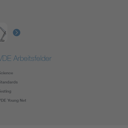
VDE Arbeitsfelder
Science
Standards
Testing
VDE Young Net