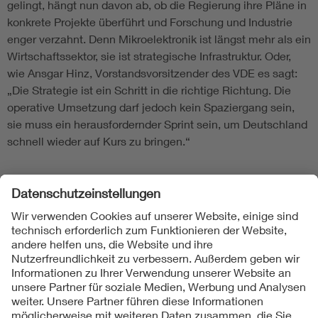
gelingt, hängt nun davon ab, ob die Regierung ihre Pläne in
konkrete Projekte überführt und Forschung und Industrie
enger verzahnt. Denn Mikroelektronik ist längst mehr als ein
Wirtschaftssektor, sie ist strategische Infrastruktur. Oder,
wie Ansgar Hinz, Vorstandsvorsitzender des VDE es sagt:
„Die Strategie ist ein Schritt in die richtige Richtung. Die
operative Umsetzung darf jedoch kein Spaziergang sein,
sie muss ein herausfordernder Sprint sein, um Deutschland
schnell wieder auf Kurs zu bringen.“
Folgen Sie uns