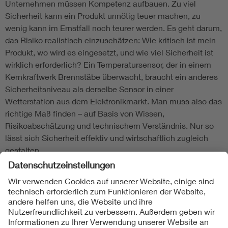
Unternehmen müssen Kompetenz aufbauen. Zu viel
Sicherheit kann ein Produkt unnötig teuer machen, zu
wenig kann im Ernstfall noch teurer werden. Es geht darum,
das Risiko realistisch einzuschätzen: Wie kritisch ist mein
Produkt, wo wird es eingesetzt, und wie viel Sicherheit ist
wirklich erforderlich? Ein Temperatursensor, der in einem
Kernkraftwerk Brennstäbe überwacht, braucht ein anderes
Sicherheitsniveau als derselbe Sensor in einer
Wetterstation aus dem Elektronikmarkt. Man muss also das
richtige Maß finden – auf Basis von Wissen,
Risikoabschätzung und technischem Verständnis. Nur so
lässt sich Sicherheit effektiv und wirtschaftlich zugleich
gestalten.
Folgen Sie uns