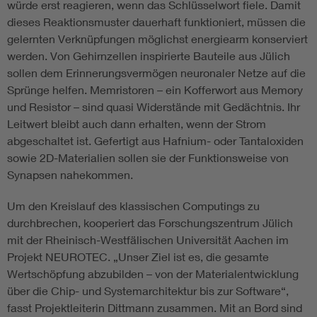
würde erst reagieren, wenn das Schlüsselwort fiele. Damit
dieses Reaktionsmuster dauerhaft funktioniert, müssen die
gelernten Verknüpfungen möglichst energiearm konserviert
werden. Von Gehirnzellen inspirierte Bauteile aus Jülich
sollen dem Erinnerungsvermögen neuronaler Netze auf die
Sprünge helfen. Memristoren – ein Kofferwort aus Memory
und Resistor – sind quasi Widerstände mit Gedächtnis. Ihr
Leitwert bleibt auch dann erhalten, wenn der Strom
abgeschaltet ist. Gefertigt aus Hafnium- oder Tantaloxiden
sowie 2D-Materialien sollen sie der Funktionsweise von
Synapsen nahekommen.
Um den Kreislauf des klassischen Computings zu
durchbrechen, kooperiert das Forschungszentrum Jülich
mit der Rheinisch-Westfälischen Universität Aachen im
Projekt NEUROTEC. „Unser Ziel ist es, die gesamte
Wertschöpfung abzubilden – von der Materialentwicklung
über die Chip- und Systemarchitektur bis zur Software“,
fasst Projektleiterin Dittmann zusammen. Mit an Bord sind