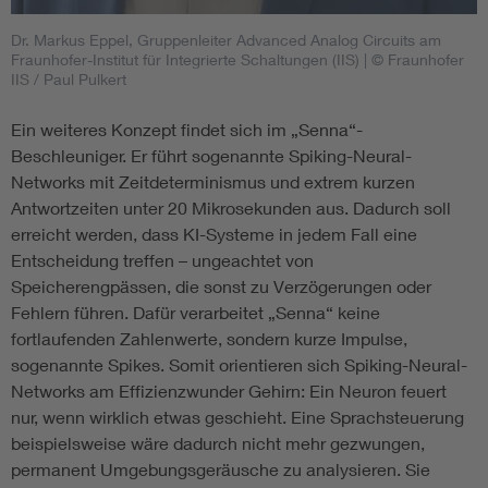
Dr. Markus Eppel, Gruppenleiter Advanced Analog Circuits am
Fraunhofer-Institut für Integrierte Schaltungen (IIS)
| © Fraunhofer
IIS / Paul Pulkert
Ein weiteres Konzept findet sich im „Senna“-
Beschleuniger. Er führt sogenannte Spiking-Neural-
Networks mit Zeitdeterminismus und extrem kurzen
Antwortzeiten unter 20 Mikrosekunden aus. Dadurch soll
erreicht werden, dass KI-Systeme in jedem Fall eine
Entscheidung treffen – ungeachtet von
Speicherengpässen, die sonst zu Verzögerungen oder
Fehlern führen. Dafür verarbeitet „Senna“ keine
fortlaufenden Zahlenwerte, sondern kurze Impulse,
sogenannte Spikes. Somit orientieren sich Spiking-Neural-
Networks am Effizienzwunder Gehirn: Ein Neuron feuert
nur, wenn wirklich etwas geschieht. Eine Sprachsteuerung
beispielsweise wäre dadurch nicht mehr gezwungen,
permanent Umgebungsgeräusche zu analysieren. Sie