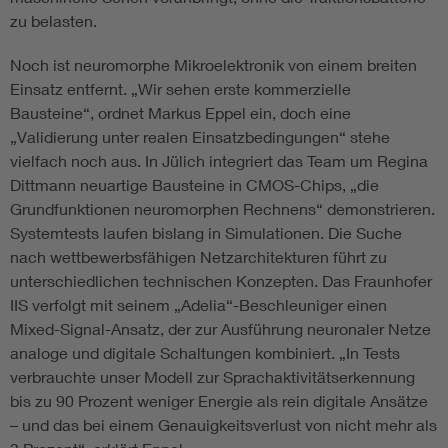
zu belasten.
Noch ist neuromorphe Mikroelektronik von einem breiten
Einsatz entfernt. „Wir sehen erste kommerzielle
Bausteine“, ordnet Markus Eppel ein, doch eine
„Validierung unter realen Einsatzbedingungen“ stehe
vielfach noch aus. In Jülich integriert das Team um Regina
Dittmann neuartige Bausteine in CMOS-Chips, „die
Grundfunktionen neuromorphen Rechnens“ demonstrieren.
Systemtests laufen bislang in Simulationen. Die Suche
nach wettbewerbsfähigen Netzarchitekturen führt zu
unterschiedlichen technischen Konzepten. Das Fraunhofer
IIS verfolgt mit seinem „Adelia“-Beschleuniger einen
Mixed-Signal-Ansatz, der zur Ausführung neuronaler Netze
analoge und digitale Schaltungen kombiniert. „In Tests
verbrauchte unser Modell zur Sprachaktivitätserkennung
bis zu 90 Prozent weniger Energie als rein digitale Ansätze
– und das bei einem Genauigkeitsverlust von nicht mehr als