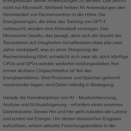
Energiebedarf seiner Anwendungen zu decken. Das betrifft
nicht nur Microsoft. Weltweit treiben KI-Anwendungen den
Strombedarf von Rechenzentren in die Höhe. Die
Energiemengen, die etwa das Training von GPT-4
verbraucht, würden eine Kleinstadt versorgen. Das
Mooresche Gesetz, das besagt, dass sich die Anzahl der
Transistoren auf integrierten Schaltkreisen etwa alle zwei
Jahre verdoppelt, was zu einer Steigerung der
Rechenleistung führt, schwächt sich zwar ab, doch künftige
CPUs und GPUs werden weiterhin leistungsstärker. Ihre
immer dichtere Chiparchitektur ist Teil des
Energieproblems. Weil Prozessor und Speicher getrennt
voneinander liegen, sind Daten ständig in Bewegung.
Gerade die Kerndisziplinen von KI – Mustererkennung,
Analyse und Schlussfolgerung – erfordern einen enormen
Datentransfer. Dieses Hin und Her geht zulasten der Latenz
und kostet viel Energie. Um diesen klassischen Engpass
aufzulösen, setzen aktuelle Forschungsansätze in der