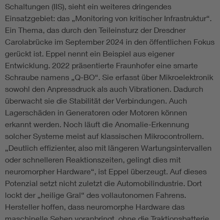
Schaltungen (IIS), sieht ein weiteres dringendes
Einsatzgebiet: das „Monitoring von kritischer Infrastruktur“.
Ein Thema, das durch den Teileinsturz der Dresdner
Carolabrücke im September 2024 in den öffentlichen Fokus
gerückt ist. Eppel nennt ein Beispiel aus eigener
Entwicklung. 2022 präsentierte Fraunhofer eine smarte
Schraube namens „Q-BO“. Sie erfasst über Mikroelektronik
sowohl den Anpressdruck als auch Vibrationen. Dadurch
überwacht sie die Stabilität der Verbindungen. Auch
Lagerschäden in Generatoren oder Motoren können
erkannt werden. Noch läuft die Anomalie-Erkennung
solcher Systeme meist auf klassischen Mikrocontrollern.
„Deutlich effizienter, also mit längeren Wartungsintervallen
oder schnelleren Reaktionszeiten, gelingt dies mit
neuromorpher Hardware“, ist Eppel überzeugt. Auf dieses
Potenzial setzt nicht zuletzt die Automobilindustrie. Dort
lockt der „heilige Gral“ des vollautonomen Fahrens.
Hersteller hoffen, dass neuromorphe Hardware das
maschinelle Sehen voranbringt, ohne die Traktionsbatterie