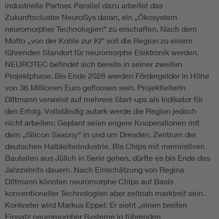
industrielle Partner. Parallel dazu arbeitet das
Zukunftscluster NeuroSys daran, ein „Ökosystem
neuromorpher Technologien“ zu erschaffen. Nach dem
Motto „von der Kohle zur KI“ soll die Region zu einem
führenden Standort für neuromorphe Elektronik werden.
NEUROTEC befindet sich bereits in seiner zweiten
Projektphase. Bis Ende 2026 werden Fördergelder in Höhe
von 36 Millionen Euro geflossen sein. Projektleiterin
Dittmann verweist auf mehrere Start-ups als Indikator für
den Erfolg. Vollständig autark werde die Region jedoch
nicht arbeiten: Geplant seien engere Kooperationen mit
dem „Silicon Saxony“ in und um Dresden, Zentrum der
deutschen Halbleiterindustrie. Bis Chips mit memristiven
Bauteilen aus Jülich in Serie gehen, dürfte es bis Ende des
Jahrzehnts dauern. Nach Einschätzung von Regina
Dittmann könnten neuromorphe Chips auf Basis
konventioneller Technologien aber zeitnah marktreif sein.
Konkreter wird Markus Eppel: Er sieht „einen breiten
Einsatz neuromorpher Systeme in führenden