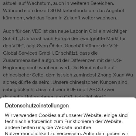
aktuell auf Wachstum, auch in weiteren Bereichen.
Während sich derzeit 30 Mitarbeitende um das Angebot
kümmern, wird das Team in Zukunft weiter wachsen.
Auch für den VDE ist das neue Labor in Cixi ein wichtiger
Schritt: „China ist nach Europa der zweitgrößte Markt für
den VDE“, sagt Sven Öhrke, Geschäftsführer der VDE
Global Services GmbH. Er schätzt, dass die
Zusammenarbeit aufgrund der Differenzen mit der US-
Regierung noch wachsen wird. Die Bereitschaft auf
chinesischer Seite, dem ist sich zumindest Zhong-Xuan Wu
sicher, dürfte da sein: „Unsere chinesischen Kunden sind
sehr glücklich, dass mit dem VDE und LABCO zwei
deutsche Unternehmen am CVL beteiligt sind.“
Folgen Sie uns