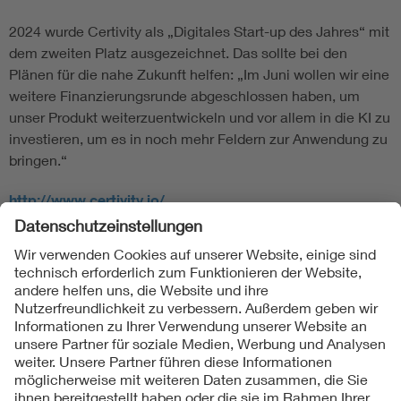
2024 wurde Certivity als „Digitales Start-up des Jahres“ mit
dem zweiten Platz ausgezeichnet. Das sollte bei den
Plänen für die nahe Zukunft helfen: „Im Juni wollen wir eine
weitere Finanzierungsrunde abgeschlossen haben, um
unser Produkt weiterzuentwickeln und vor allem in die KI zu
investieren, um es in noch mehr Feldern zur Anwendung zu
bringen.“
http://www.certivity.io/
Folgen Sie uns