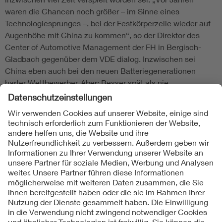
waren die Chancen noch größer – im Sinne eines
Technologiesprunges –, bei der Festkörperzelle wieder auf
Augenhöhe mit China zu kommen“, so der Direktor des
Center of Automotive Management der FH in Bergisch-
Gladbach gegenüber dem VDE dialog. Inzwischen sei
China eben auch bei den neuen Batteriegenerationen
harter Wettbewerber. Aber: Besser spät als nie.
Folgen Sie uns
Kontakte