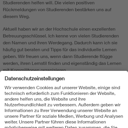
Studierenden helfen will. Die vielen positiven
Rückmeldungen von Studierenden bestärken uns auf
diesem Weg.
Aktuell haben wir an der Hochschule einen exzellenten
Betreuungsschlüssel. Ich kenne von vielen Studierenden
den Namen und ihren Werdegang. Dadurch kann ich sie
häufig gut beraten und Tipps für das individuelle Lernen
geben. Wir freuen uns, wenn dann Studierende flügge
werden, ihren Lernstil finden und eigenständig das Lernen
mit Kommilitonen organisieren.
Folgen Sie uns