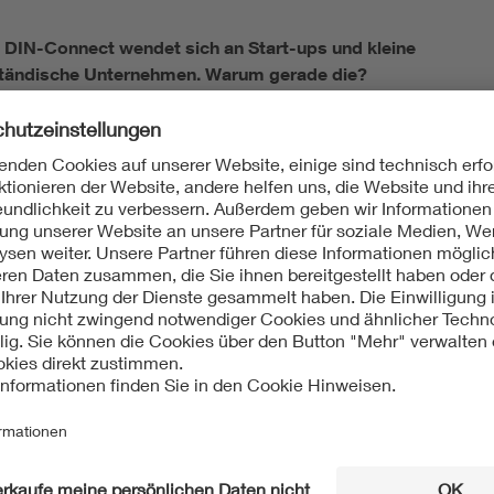
 DIN-Connect wendet sich an Start-ups und kleine
ständische Unternehmen. Warum gerade die?
singer:
Junge Unternehmen haben oft pfiffige, frische
n. Ohne Unterstützung und im Wettbewerb mit
Großunternehmen dauert die Realisierung allerdings oft
oder klappt gar nicht. Und das Know-how bezüglich
 Normen mit ihren positiven Effekten fehlt häufig.
chnelligkeit so ein entscheidender Faktor?
en Produkte mit deutscher Gründlichkeit erst mal bis zur
entwickelt – und dann wurde die Normung gestartet. Das
nicht mehr. Insbesondere asiatische Wettbewerber
r häufiger die Standards, die Europäer dann erfüllen
 und den Markt bestimmen will, statt ihm
g mitdenken.