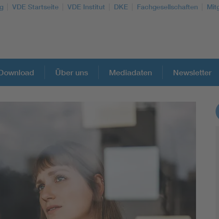
g
VDE Startseite
VDE Institut
DKE
Fachgesellschaften
Mit
Download
Über uns
Mediadaten
Newsletter