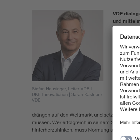
VDE dialog:
und mittel
Stefan Heu
Projektidee
etablierten 
sehr lange 
Normung und
Warum ist S
Stefan Heusinger, Leiter VDE I
Früher wurd
DKE-Innovationen
| Sarah Kastner /
Marktreife 
VDE
geht heute 
drängen auf den Weltmarkt und setzen hier imme
müssen. Wer erfolgreich in seinem Segment sein
hinterherzuhinken, muss Normung also frühzeiti