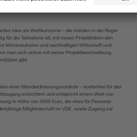
ssanten Idee als Weltkonzerne – die melden in der Regel
tig für die Teilnahme ist, mit neuen Projektideen den
er klimaneutralen und nachhaltigen Wirtschaft und
nn man sich online mit seiner Projektbeschreibung.
stützer gibt.
also einer Standardisierungsvorstufe – kostenfrei für das
tzugang erleichtern und entspricht einem Wert von
derung in Höhe von 5000 Euro, die etwa für Personal-
reijährige Mitgliedschaft im VDE, sowie Zugang zur