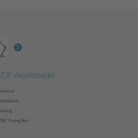
VDE Arbeitsfelder
Science
Standards
Testing
VDE Young Net