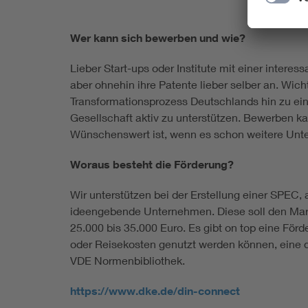
Wer kann sich bewerben und wie?
Lieber Start-ups oder Institute mit einer intere
aber ohnehin ihre Patente lieber selber an. Wich
Transformationsprozess Deutschlands hin zu ein
Gesellschaft aktiv zu unterstützen. Bewerben ka
Wünschenswert ist, wenn es schon weitere Unter
Woraus besteht die Förderung?
Wir unterstützen bei der Erstellung einer SPEC, 
ideengebende Unternehmen. Diese soll den Mark
25.000 bis 35.000 Euro. Es gibt on top eine För
oder Reisekosten genutzt werden können, eine d
VDE Normenbibliothek.
https://www.dke.de/din-connect