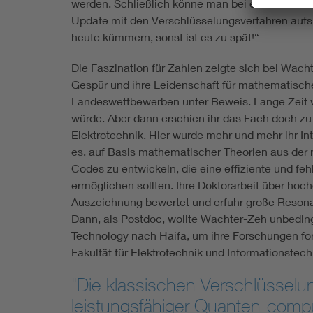
werden. Schließlich könne man bei einem Auto od
Update mit den Verschlüsselungsverfahren aufs
heute kümmern, sonst ist es zu spät!“
Die Faszination für Zahlen zeigte sich bei Wachte
Gespür und ihre Leidenschaft für mathematisch
Landeswettbewerben unter Beweis. Lange Zeit wa
würde. Aber dann erschien ihr das Fach doch zu 
Elektrotechnik. Hier wurde mehr und mehr ihr In
es, auf Basis mathematischer Theorien aus der
Codes zu entwickeln, die eine effiziente und fe
ermöglichen sollten. Ihre Doktorarbeit über ho
Auszeichnung bewertet und erfuhr große Resona
Dann, als Postdoc, wollte Wachter-Zeh unbedingt 
Technology nach Haifa, um ihre Forschungen for
Fakultät für Elektrotechnik und Informationste
"Die klassischen Verschlüsselu
leistungsfähiger Quanten-comp