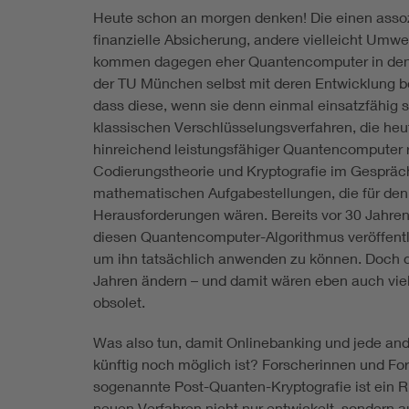
Heute schon an morgen denken! Die einen asso
finanzielle Absicherung, andere vielleicht Umw
kommen dagegen eher Quantencomputer in den Sin
der TU München selbst mit deren Entwicklung bef
dass diese, wenn sie denn einmal einsatzfähig si
klassischen Verschlüsselungsverfahren, die heu
hinreichend leistungsfähiger Quantencomputer ru
Codierungstheorie und Kryptografie im Gespräc
mathematischen Aufgabestellungen, die für de
Herausforderungen wären. Bereits vor 30 Jahre
diesen Quantencomputer-Algorithmus veröffentli
um ihn tatsächlich anwenden zu können. Doch das
Jahren ändern – und damit wären eben auch vie
obsolet.
Was also tun, damit Onlinebanking und jede an
künftig noch möglich ist? Forscherinnen und For
sogenannte Post-Quanten-Kryptografie ist ein Ri
neuen Verfahren nicht nur entwickelt, sondern 