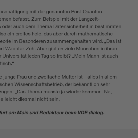
 Beschäftigung mit der genannten Post-Quanten-
emen befasst. Zum Beispiel mit der Langzeit-
NA oder auch dem Thema Datensicherheit in bestimmten
o ein breites Feld, das aber durch mathematische
heorie im Besonderen zusammengehalten wird. „Das ist
ärt Wachter-Zeh. Aber gibt es viele Menschen in ihrem
r Universität jeden Tag so treibt? „Mein Mann ist auch
tisch.“
 junge Frau und zweifache Mutter ist – alles in allem
ischen Wissenschaftsbetrieb, der bekanntlich sehr
e Augen. „Das Thema musste ja wieder kommen. Na,
elleicht diesmal nicht sein.
kfurt am Main und Redakteur beim VDE dialog.