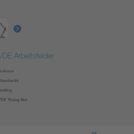
VDE Arbeitsfelder
Science
Standards
Testing
VDE Young Net