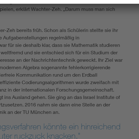
er gar bei einem Satelliten dann nicht einfach ein
pielen, erklärt Wachter-Zeh. „Darum muss man sich
r-Zeh bereits früh. Schon als Schülerin stellte sie ihr
e Aufgabenstellungen regelmäßig in
r für sie deshalb klar, dass sie Mathematik studieren
weltfremd und sie entschied sich für ein Studium der
teresse an der Nachrichtentechnik geweckt. Ihr Ziel war
 modernen Algebra sogenannte fehlerkorrigierende
hlerfreie Kommunikation rund um den Erdball
cheffiziente Codierungsalgorithmen wurde zweifach mit
nz in der internationalen Forschungsgemeinschaft.
ins Ausland gehen. Sie ging an das Israel Institute of
tzusetzen. 2016 nahm sie dann eine Stelle an der
chnik an der TU München an.
ngsverfahren könnte ein hinreichend
uter ruckzuck knacken."