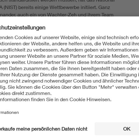
 (NIST) bereits einige Wettbewerbe initiiert. Ganz
einander, auch ein von Wachter-Zeh und ihrem Team
en. „Ob ein Verfahren tatsächlich quantensicher ist,
t sie. Eine weltweite Forschungscommunity macht sich
en in den eingereichten Verfahren, und nur die besten
en. „Das wäre schon etwas ganz Großes“, hofft sie,
igentlich nichts zu gewinnen gibt.
ikerin
 richtig. Denn die 39-Jährige hat in ihrer
Auszeichnung bekommen, zuletzt den Johann-Philipp-
sellschaft im VDE zusammen mit anderen Partnern alle
llem der praktische Nutzen ihrer wissenschaftlichen
, um sie beispielsweise mit einem coolen Start-up direkt
 auch überhaupt gar nicht mein Ding!“), wohl aber, um
en. Diese etwaigen Schäden würden zwar erst mit der
entstehen, müssen aber heute schon verhindert