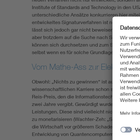
Institute of Standards and Technology in den USA
unterschiedliche Ansätze konkurrieren hier mit
entwickeltes Signaturverfahren ist noch im Renn
lässt sich jedoch gar nicht beweisen“, erläuter
aber trotzdem auf die Suche nach Schwachpunkt
können sich durchsetzen und zum Standard werd
selbst wenn es für solche Grundlagenforschung e
Vom Mathe-Ass zur Elektrotechn
Obwohl: „Nichts zu gewinnen“ ist auch nicht ganz
wissenschaftlichen Karriere schon so manche 
Reis-Preis, den die Informationstechnische Ge
zwei Jahre vergibt. Gewürdigt wurde dabei vor a
Leistungen. Diese sind vielleicht nicht geeignet
zu monetarisieren (Wachter-Zeh: „So etwas wäre
die Wirtschaft vor größerem Schaden zu bewahr
Entwicklung von Quantencomputern tatsächlich 