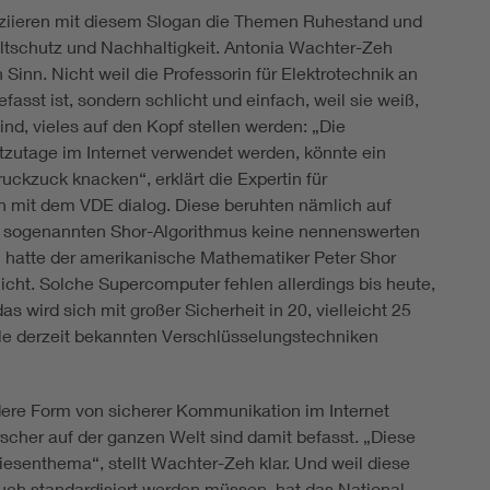
ziieren mit diesem Slogan die Themen Ruhestand und
eltschutz und Nachhaltigkeit. Antonia Wachter-Zeh
n. Nicht weil die Professorin für Elektrotechnik an
asst ist, sondern schlicht und einfach, weil sie weiß,
nd, vieles auf den Kopf stellen werden: „Die
tzutage im Internet verwendet werden, könnte ein
ckzuck knacken“, erklärt die Expertin für
h mit dem VDE dialog. Diese beruhten nämlich auf
n sogenannten Shor-Algorithmus keine nennenswerten
n hatte der amerikanische Mathematiker Peter Shor
cht. Solche Supercomputer fehlen allerdings bis heute,
 wird sich mit großer Sicherheit in 20, vielleicht 25
le derzeit bekannten Verschlüsselungstechniken
dere Form von sicherer Kommunikation im Internet
scher auf der ganzen Welt sind damit befasst. „Diese
esenthema“, stellt Wachter-Zeh klar. Und weil diese
auch standardisiert werden müssen, hat das National