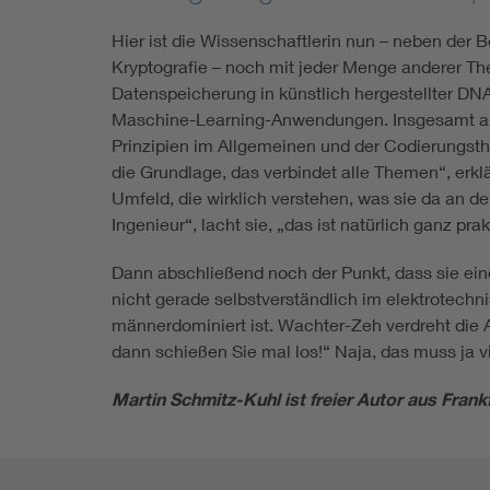
Hier ist die Wissenschaftlerin nun – neben der
Kryptografie – noch mit jeder Menge anderer Th
Datenspeicherung in künstlich hergestellter D
Maschine-Learning-Anwendungen. Insgesamt als
Prinzipien im Allgemeinen und der Codierungst
die Grundlage, das verbindet alle Themen“, erkl
Umfeld, die wirklich verstehen, was sie da an de
Ingenieur“, lacht sie, „das ist natürlich ganz prak
Dann abschließend noch der Punkt, dass sie eine
nicht gerade selbstverständlich im elektrotechn
männerdominiert ist. Wachter-Zeh verdreht di
dann schießen Sie mal los!“ Naja, das muss ja vi
Martin Schmitz-Kuhl ist freier Autor aus Fran