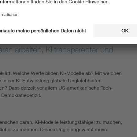
e selbst ein Modell, das alle Vorgaben exakt erfüllt,
ure könnten es für ihre Zwecke missbrauchen: Man denke
achen wollen, oder Terrorgruppen, die mit Hilfe von KI
hren.
n arbeiten, KI transparenter und
geklärt. Welche Werte bilden KI-Modelle ab? Mit welchen
 in der KI-Entwicklung globale Ungleichheiten
? Dass derzeit vor allem US-amerikanische Tech-
 Demokratiedefizit.
Menschen daran, KI-Modelle leistungsfähiger zu machen,
ässlicher zu machen. Dieses Ungleichgewicht muss