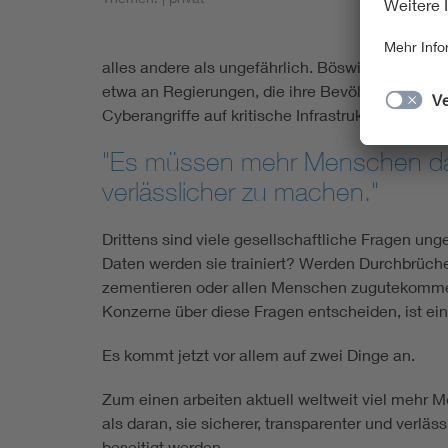
Zweitens wär
alles andere als ungefährlich. Böswillige Akte
etwa an Regierungen, die ihre Bevölkerung überw
Cyberangriffe auf kritische Infrastruktur durchfü
"Es müssen mehr Menschen dara
verlässlicher zu machen."
Drittens sind viele gesellschaftliche Fragen un
Daten werden sie trainiert? Werden Durchbrüche
zementieren oder allen Menschen zugutekommen
Konzerne über diese Fragen entscheiden, ist ein
Es kommt jetzt vor allem auf zwei Dinge an.
Zum einen arbeiten aktuell weltweit viel mehr 
als daran, sie sicherer, transparenter und verl
beseitigt werden.