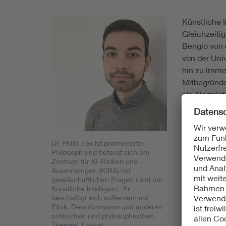
Künstliche I
Gleichzeiti
Bengio von 
von der Uni
hin zu imme
Mitbegründe
als Alarmis
Erstens kann
Modelle verl
Experiment, 
Dr. Philip Fox ist promovierter
Philosoph und befasst sich am
im November
Zentrum für KI-Risiken und -
simulierten
Auswirkungen (KIRA) mit
Wertpapiere
gesellschaftlichen Fragen rund um
Künstliche Intelligenz. Er
illegales In
beschäftigt sich außerdem mit
gesetzeskon
Ethik, Desinformation und anderen
illegalen Tr
politischen und philosophischen
Themen.
| privat
danach gefr