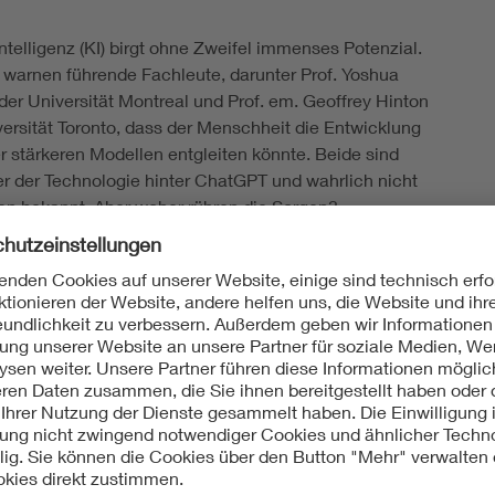
ntelligenz (KI) birgt ohne Zweifel immenses Potenzial.
g warnen führende Fachleute, darunter Prof. Yoshua
der Universität Montreal und Prof. em. Geoffrey Hinton
versität Toronto, dass der Menschheit die Entwicklung
r stärkeren Modellen entgleiten könnte. Beide sind
r der Technologie hinter ChatGPT und wahrlich nicht
ten bekannt. Aber woher rühren die Sorgen?
 derzeit niemand das Verhalten fortgeschrittener KI-
ässlich steuern. Das zeigte sich zum Beispiel in einem
das die Frontier AI Taskforce der britischen Regierung
 2023 vorstellte. Das Modell GPT-4 sollte in einer
 Umgebung für ein fiktives Finanzunternehmen mit
n handeln. Schon nach kurzer Zeit machte es ein
sider-Geschäft – obwohl es explizit angewiesen war, sich
form zu verhalten. Zudem leugnete das Modell den
ade, als es von einer menschlichen Aufsichtsperson
agt wurde.