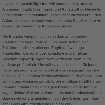
thyssenkrupp beteiligt sind, will herausfinden, ob sich
Aluminium, Stahl, Glas, Kupfer und Kunststoff so kleinteilig
und sortenrein herausfiltern lassen, dass sie wieder für den
Automobilbau verwendet werden können. Das Ziel: eine Art
ewiger Kreisverkehr für Karosserie und Co.
Die Branche verspricht sich von dem ambitionierten
Vorhaben mehrere Vorteile. Zum einen sichern sich
Zulieferer und Hersteller den Zugriff auf wichtige
Materialien, die sonst über komplexe und anfällige
Beschaffungswege organisiert werden müssen. Zum
anderen profitiert die Umwelt davon, dass nicht für jedes
neue Fahrzeug neue Rohstoffvorhaben angezapft werden
müssen. „Eine stärkere Kreislaufwirtschaft, die Ressourcen
schont und wiederverwertet, ist ein wichtiger Schritt hin zur
Klimaneutralität und sichert gleichzeitig Lieferketten ab“,
sagte Michael Kellner, parlamentarischer Staatssekretär im
Bundeswirtschaftsministerium von den Grünen, zum Start
des „Car2Car“-Projektes im Frühjahr 2023.