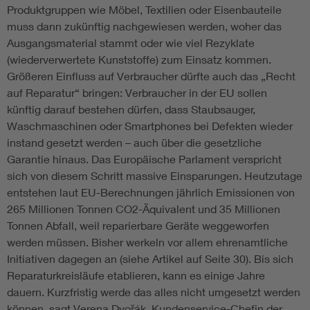
Produktgruppen wie Möbel, Textilien oder Eisenbauteile
muss dann zukünftig nachgewiesen werden, woher das
Ausgangsmaterial stammt oder wie viel Rezyklate
(wiederverwertete Kunststoffe) zum Einsatz kommen.
Größeren Einfluss auf Verbraucher dürfte auch das „Recht
auf Reparatur“ bringen: Verbraucher in der EU sollen
künftig darauf bestehen dürfen, dass Staubsauger,
Waschmaschinen oder Smartphones bei Defekten wieder
instand gesetzt werden – auch über die gesetzliche
Garantie hinaus. Das Europäische Parlament verspricht
sich von diesem Schritt massive Einsparungen. Heutzutage
entstehen laut EU-Berechnungen jährlich Emissionen von
265 Millionen Tonnen CO2-Äquivalent und 35 Millionen
Tonnen Abfall, weil reparierbare Geräte weggeworfen
werden müssen. Bisher werkeln vor allem ehrenamtliche
Initiativen dagegen an (siehe Artikel auf Seite 30). Bis sich
Reparaturkreisläufe etablieren, kann es einige Jahre
dauern. Kurzfristig werde das alles nicht umgesetzt werden
können, sagt Verena Dvořák, Kundenservice-Chefin der