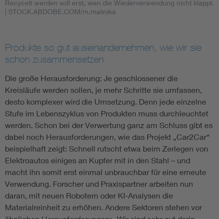
Recycelt werden soll erst, wen die Wiederverwendung nicht klappt.
| STOCK.ABDOBE.COM/m.malinika
Produkte so gut auseinandernehmen, wie wir sie
schon zusammensetzen
Die große Herausforderung: Je geschlossener die
Kreisläufe werden sollen, je mehr Schritte sie umfassen,
desto komplexer wird die Umsetzung. Denn jede einzelne
Stufe im Lebenszyklus von Produkten muss durchleuchtet
werden. Schon bei der Verwertung ganz am Schluss gibt es
dabei noch Herausforderungen, wie das Projekt „Car2Car“
beispielhaft zeigt: Schnell rutscht etwa beim Zerlegen von
Elektroautos einiges an Kupfer mit in den Stahl – und
macht ihn somit erst einmal unbrauchbar für eine erneute
Verwendung. Forscher und Praxispartner arbeiten nun
daran, mit neuen Robotern oder KI-Analysen die
Materialreinheit zu erhöhen. Andere Sektoren stehen vor
ähnlichen Herausforderungen: „Wir sind sehr gut darin,