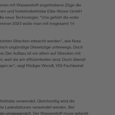
enen mit Wasserstoff angetriebene Züge die
hnen und Verkehrsbetriebe Elbe-Weser GmbH
ie neue Technologie: "Uns gehört die erste
Sommer 2023 wolle man mit insgesamt 14
ierten Strecken erbracht werden", wie Nora
hnisch ungünstige Dieselzüge unterwegs. Doch
mer. Der Aufbau ist vor allem auf Strecken mit
, weil sie am effizientesten sind. Doch überall
zeugen an", sagt Rüdiger Wendt, VDI-Fachbeirat
Antriebs verwendet. Gleichzeitig wird die
lle Ladestationen verwendet werden. Bei
rgie umgewandelt. Der Wasserstoff muss getankt