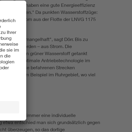
riefahrzeuge haben eine gute Energieeffizienz
geladen werden." Da punkten Wasserstoffzüge:
rstellers Alstom aus der Flotte der LNVG 1175
zienz eher mangelhaft", sagt Dörr. Bis zu
roduziert werden – aus Strom. Die
ge nur, wenn grüner Wasserstoff getankt
end für die optimale Antriebstechnologie im
h ist, weil die befahrenen Strecken
en wird – zum Beispiel im Ruhrgebiet, wo viel
: "Es sollte immer eine individuelle
rg etwa entschied man sich grundsätzlich gegen
cht überzeugen, so das dortige