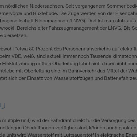
n im nördlichen Niedersachsen. Seit vergangenem Sommer bedi
emervörde und Buxtehude. Die Züge werden von der Eisenba
rsgesellschaft Niedersachsen (LNVG). Dort ist man stolz auf d
Nawrocki, Bereichsleiter Fahrzeugmanagement der LNVG. Bis 
 evb ersetzen.
wohl "etwa 80 Prozent des Personennahverkehrs auf elektrifiz
eme beim VDE, weiß, sind aktuell immer noch Tausende klimatec
e Elektrifizierung mittels Oberleitung lohnt sich dabei nicht im
triebe mit Oberleitung sind im Bahnverkehr das Mittel der Wahl
 bietet sich der Einsatz von Wasserstoffzügen und Batteriefahr
MU
ltiple unit) wird der Fahrdraht direkt für die Versorgung des 
end langen Oberleitungen verfügbar sind, können auch punktue
unit) wird Wasserstoff mit Luftsauerstoff in elektrische Ene