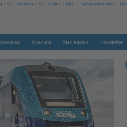
g
VDE Startseite
VDE Institut
DKE
Fachgesellschaften
Mit
Download
Über uns
Mediadaten
Newsletter