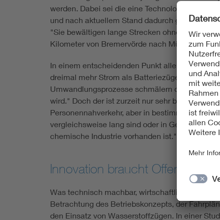
werden. Dabei sei die eine Technologie nicht gru
und nach aktuellem Stand dadurch geringere Be
"Sie bewältigen lange Strecken ohne Stopps." Im
Kilometer von Bremervörde nach München ohne
In einem entscheidenden Punkt allerdings schla
dreimal mehr Strom als Batteriezüge benötigen 
Umwandlungsprozesse schmälern die Effizienz.
wird." Doch der ist zurzeit nur sehr begrenzt v
Personennahverkehr, aber in bestimmten Szenarie
vergleichsweise lang sind oder in Gegenden, in 
chemische Industrie vorhanden ist."
Innovation braucht Offenheit
Was technisch machbar, wirtschaftlich sinnvoll u
Betrachtung des Betriebskonzepts, der Fahrplän
den Einsatz von Wasserstoffzügen. In einer Stu