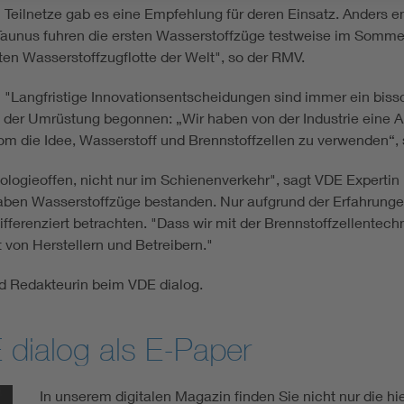
n Teilnetze gab es eine Empfehlung für deren Einsatz. Anders
 Taunus fuhren die ersten Wasserstoffzüge testweise im Sommer
ten Wasserstoffzugflotte der Welt", so der RMV.
"Langfristige Innovationsentscheidungen sind immer ein bissc
 der Umrüstung begonnen: „Wir haben von der Industrie eine Al
 die Idee, Wasserstoff und Brennstoffzellen zu verwenden“, 
logieoffen, nicht nur im Schienenverkehr", sagt VDE Expertin 
ben Wasserstoffzüge bestanden. Nur aufgrund der Erfahrungen
ferenziert betrachten. "Dass wir mit der Brennstoffzellentechno
 von Herstellern und Betreibern."
nd Redakteurin beim VDE dialog.
 dialog als E-Paper
In unserem digitalen Magazin finden Sie nicht nur die hier