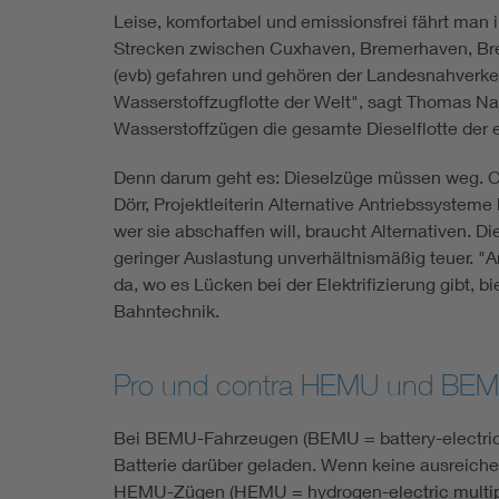
Leise, komfortabel und emissionsfrei fährt ma
Strecken zwischen Cuxhaven, Bremerhaven, Br
(evb) gefahren und gehören der Landesnahverkeh
Wasserstoffzugflotte der Welt", sagt Thomas 
Wasserstoffzügen die gesamte Dieselflotte der
Denn darum geht es: Dieselzüge müssen weg. Ob
Dörr, Projektleiterin Alternative Antriebssyst
wer sie abschaffen will, braucht Alternativen. Di
geringer Auslastung unverhältnismäßig teuer. "An
da, wo es Lücken bei der Elektrifizierung gibt,
Bahntechnik.
Pro und contra HEMU und BE
Bei BEMU-Fahrzeugen (BEMU = battery-electric mu
Batterie darüber geladen. Wenn keine ausreich
HEMU-Zügen (HEMU = hydrogen-electric multiple 