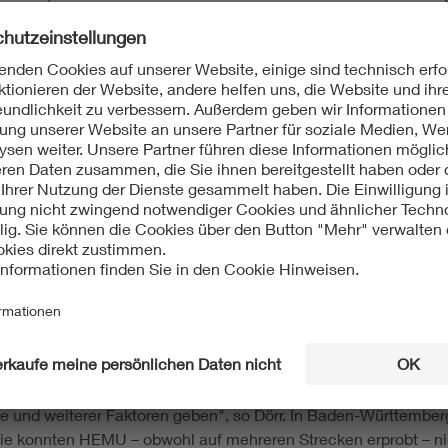
ndsätzlich besser als die andere, so VDE Expertin Dörr. "Batte
triebskosten. Aber sie müssen spätestens alle 120 Kilometer 
 Herbst hat ein Wasserstoffzug der Serie Coradia iLint des He
 Zwischenstopp zurückgelegt.
gen BEMU die HEMU: "Bei Wasserstoffzügen ist die Energieeffi
sie demnach. Denn der benötigte Wasserstoff muss zunächst p
 Und: "Umweltschonend und CO2-neutral fahren Wasserstoffzü
erfügbar. Dörr hält deswegen Wasserstoffzüge nicht flächendeck
n für sinnvoll: "Wo der Betrieb von Batteriezügen nicht möglic
denen es in Zukunft ohnehin eine Wasserstoff-Infrastruktur geb
nd ökologisch effizient ist, muss für jedes Netz erhoben werden
e und weiterer Faktoren geben", so Dörr. In Baden-Württembe
die konnten HEMU – obwohl auf mehreren Strecken erprobt – ni