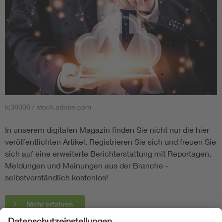
ic36006 / stock.adobe.com
In unserem digitalen Magazin finden Sie nicht nur die hier
veröffentlichten Artikel. Registrieren Sie sich und freuen Sie
sich auf eine erweiterte Berichterstattung mit Reportagen,
Meldungen und Meinungen aus der Branche -
selbstverständlich kostenlos!
Mehr erfahren