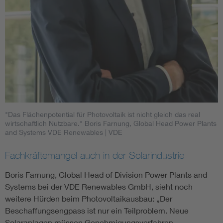
"Das Flächenpotential für Photovoltaik ist nicht gleich das real
wirtschaftlich Nutzbare." Boris Farnung, Global Head Power Plants
and Systems VDE Renewables
| VDE
Fachkräftemangel auch in der Solarindustrie
Boris Farnung, Global Head of Division Power Plants and
Systems bei der VDE Renewables GmbH, sieht noch
weitere Hürden beim Photovoltaikausbau: „Der
Beschaffungsengpass ist nur ein Teilproblem. Neue
Solaranlagen müssen Genehmigungsverfahren