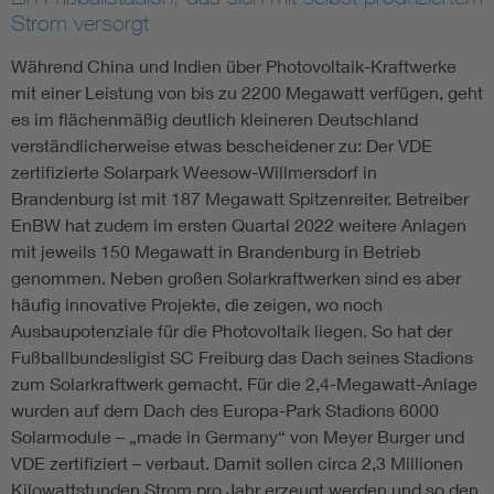
Strom versorgt
Während China und Indien über Photovoltaik-Kraftwerke
mit einer Leistung von bis zu 2200 Megawatt verfügen, geht
es im flächenmäßig deutlich kleineren Deutschland
verständlicherweise etwas bescheidener zu: Der VDE
zertifizierte Solarpark Weesow-Willmersdorf in
Brandenburg ist mit 187 Megawatt Spitzenreiter. Betreiber
EnBW hat zudem im ersten Quartal 2022 weitere Anlagen
mit jeweils 150 Megawatt in Brandenburg in Betrieb
genommen. Neben großen Solarkraftwerken sind es aber
häufig innovative Projekte, die zeigen, wo noch
Ausbaupotenziale für die Photovoltaik liegen. So hat der
Fußballbundesligist SC Freiburg das Dach seines Stadions
zum Solarkraftwerk gemacht. Für die 2,4-Megawatt-Anlage
wurden auf dem Dach des Europa-Park Stadions 6000
Solarmodule – „made in Germany“ von Meyer Burger und
VDE zertifiziert – verbaut. Damit sollen circa 2,3 Millionen
Kilowattstunden Strom pro Jahr erzeugt werden und so den