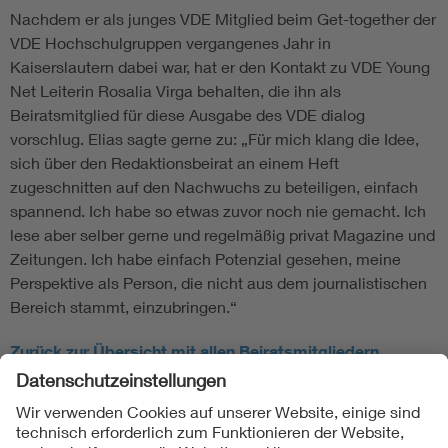
Nachdem er als junges VDE Mitglied beim Get-together der
VDE Hochschulgruppen vergangenes Jahr in
Kaiserslautern dabei war, hat er den Kontakt zu VDE Young
Net Leiterin Rosalia Virga behalten, die ihn als
Beiratsmitglied für diese Ausgabe des VDE dialog
vorschlug. Elias sagte gerne zu: „Für mich klang die Idee,
sich über den Redaktionsbeirat an einem Heft
zugeschnitten auf den Nachwuchs zu beteiligen, einfach
spannend. Ich habe so etwas zuvor noch nie gemacht. Ich
lese aber selber gerne und regelmäßig privat Magazine und
Zeitungen. Ich habe einfach Potenzial gesehen, meine
Perspektive als Person, die nicht aus dem journalistischen
Bereich stammt, einzubringen.“
Zurück zur Übersicht mit allen Beiratsmitgliedern
Folgen Sie uns