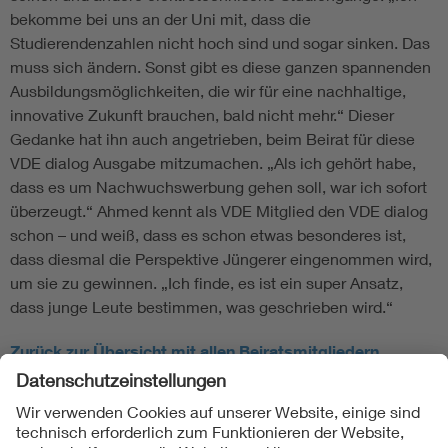
bekomme bei uns an der Uni mit, dass die
Studierendenzahlen nicht hoch sind und sogar sinken. Das
muss sich ändern. Sonst gibt es diese ganzen spannenden
Ausbildungsmöglichkeiten, die wir für eine nachhaltige,
innovative Zukunft brauchen, bald nicht mehr.“ Dieser
Gedanke hat ihn auch angetrieben, beim Beirat für diese
VDE dialog Ausgabe mitzumachen. „Als ich gehört habe,
dass es um Nachwuchswerbung gehen soll, war ich sofort
überzeugt.“ Ahmed kennt als VDE Mitglied den VDE dialog
schon – und weiß, dass es schon etwas besonderes ist,
dass diesmal die Perspektive Jüngerer eingenommen wird,
um sie zu gewinnen. „Ich finde, es ist ein super Ansatz,
dass junge Leute bestimmen, was geschrieben wird.“
Zurück zur Übersicht mit allen Beiratsmitgliedern
Folgen Sie uns