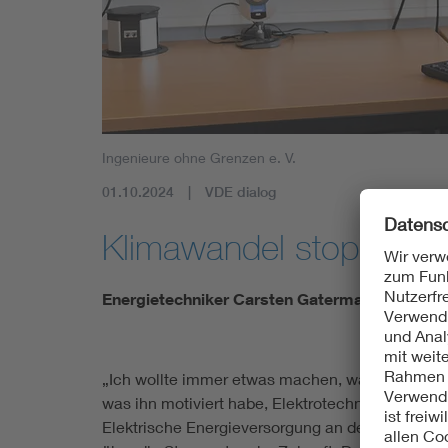
Ingenieure ohne Grenzen e. V.
01.10.2024
VDE dialog
Klimawandel stoppen, w
Energietechniker Carsten Gatermann forscht ü
„Ich wollte immer etwas machen, was einen Impa
was ihn motiviert habe, Elektrotechnik zu studie
Elektrische Energieversorgung an der Technische