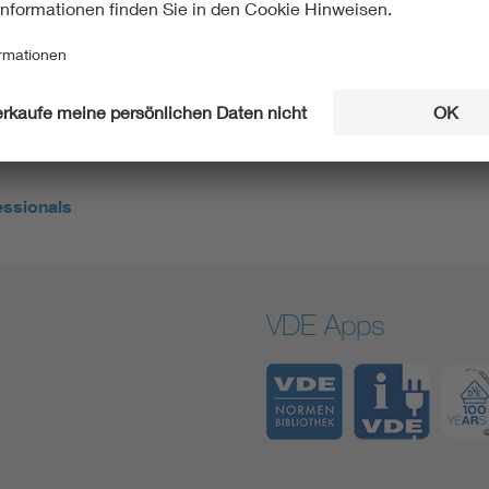
solchen Netzen wird die Energiewende funktionieren.
rzulande. Deshalb engagiert sich der Energietechniker
eure ohne Grenzen, einer Organisation der
uell arbeitet er bei einem Projekt mit, in dem eine
usgestattet wird. (MSK)
essionals
VDE Apps