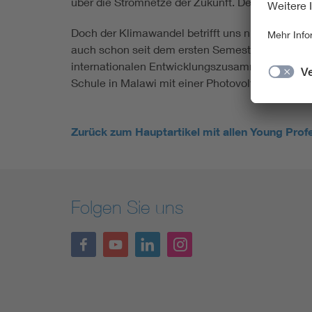
über die Stromnetze der Zukunft. Denn nur mit 
Doch der Klimawandel betrifft uns nicht nur hie
auch schon seit dem ersten Semester bei Ingeni
internationalen Entwicklungszusammenarbeit. Akt
Schule in Malawi mit einer Photovoltaikanlage a
Zurück zum Hauptartikel mit allen Young Prof
Folgen Sie uns