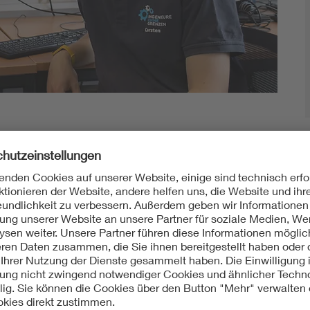
eltweit!
ber die Elektrische Versorgung der Zukunft.
ct hat“, antwortet Carsten Gatermann auf die Frage,
ren. Als wissenschaftlicher Mitarbeiter im Fachgebiet
n Universität Ilmenau forscht der 24-Jährige heute