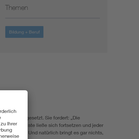
Themen
Bildung + Beruf
 Sache eingesetzt. Sie fordert: „Die
45!“. Die Liste ließe sich fortsetzen und jeder
ße zu gehen. Und natürlich bringt es gar nichts,