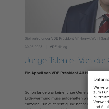
Stellvertretender VDE Präsident Alf Henryk Wulf
| Sara
30.06.2023
VDE dialog
Junge Talente: Von der 
Ein Appell von VDE Präsident Alf Henryk Wulf
Schon lange war keine junge Generation mehr so 
Erderwärmung muss aufgehalten werden!“, „Einhal
einzelne Punkt ist richtig und hat seine Berechti