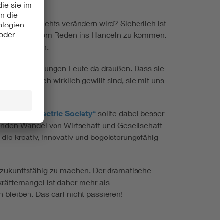
nstrieren nichts verändern wird? Sicherlich ist
ht es darum, vom Reden ins Handeln zu kommen.
etzung gehen.
den dieser jungen Leute da draußen. Dass sie
ass sie auch wirklich gewillt sind, sie mit uns
e. Die
„All Electric Society“
sollte dabei besser
enden Wandel von Wirtschaft und Gesellschaft
e kreativ, innovativ und begeisterungsfähig
 zukunftsfähig zu machen. Der dramatische
räftemangel ist daher mehr als
 bleiben. Das darf nicht passieren!