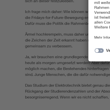
sich an dieser festzukleben.
Ich frage mich daher: Wie können wir Kindern un
die Fridays-for-Future-Bewegung enorm wichtig
Dafür muss die Politik die Rahmenbedingungen
Ärmel hochkrempeln, muss daher unsere Devise 
die Zeichen der Zeit erkannt haben und sich um d
gemeinsam zu verbessern.
Ja, wir brauchen eine grundlegende Transformat
heute als morgen umgesetzt werden! Aber dafür
möglich machen, die Bestehendes hinterfragen 
sind. Junge Menschen, die die dafür notwendige
Das Studium der Elektrotechnik bietet genau d
Rückgang der Studierendenzahlen und der Absol
besorgniserregend. Wenn wir es nicht schaffen, 