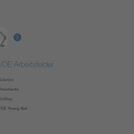
VDE Arbeitsfelder
Science
Standards
Testing
VDE Young Net