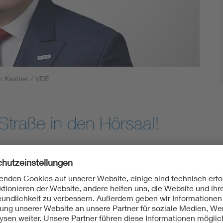
h Kastner / VDE
Straße in den Hörsaal!
politisch und hat sich so energisch und selbstbewusst für eine
tung des 1,5-Grad-Ziels!“, „Klimaneutralität bis spätestens 20
gung. Und doch ist es nicht ausreichend, dafür nur auf die Stra