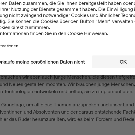
d Jugendlichen besser vermitteln, dass sich allein durchs Demo
, um uns aufzurütteln und die Augen zu öffnen. Doch jetzt ge
 schaffen, wir alle zusammen müssen jedoch dann an die Ums
heißen. Verantwortung übernehmen! Und dafür brauchen wir je
ie Welt sorgen, haben sie bewiesen. Jetzt müssen sie zeigen, d
ion – von der Energie- über die Wärme- bis zur Mobilitätswend
 brauchen wir eben auch junge Menschen, die diesen tiefgreif
und Neues gestalten möchten. Wir brauchen junge Menschen, di
n Technologien entwickeln und helfen, sie zu implementieren.
ie Grundlage, um all diese Themen anzupacken und unser Land
ventinnen und Absolventen und der daraus entstehende Fachk
hier das Ruder herumzureißen, wird es beim Fordern und Reden