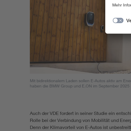
Mit bidirektionalem Laden sollen E-Autos aktiv am E
haben die BMW Group und E.ON im September 2025 a
Auch der VDE fordert in seiner Studie ein ents
Rolle bei der Verbindung von Mobilität und En
Denn der Klimavorteil von E-Autos ist unbestre