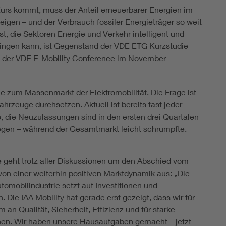
urs kommt, muss der Anteil erneuerbarer Energien im
igen – und der Verbrauch fossiler Energieträger so weit
t, die Sektoren Energie und Verkehr intelligent und
elingen kann, ist Gegenstand der VDE ETG Kurzstudie
n der VDE E-Mobility Conference im November
le zum Massenmarkt der Elektromobilität. Die Frage ist
ahrzeuge durchsetzen. Aktuell ist bereits fast jeder
, die Neuzulassungen sind in den ersten drei Quartalen
iegen – während der Gesamtmarkt leicht schrumpfte.
ie geht trotz aller Diskussionen um den Abschied vom
von einer weiterhin positiven Marktdynamik aus: „Die
omobilindustrie setzt auf Investitionen und
. Die IAA Mobility hat gerade erst gezeigt, dass wir für
an Qualität, Sicherheit, Effizienz und für starke
en. Wir haben unsere Hausaufgaben gemacht – jetzt