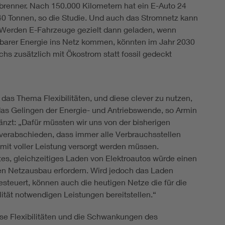
rbrenner. Nach 150.000 Kilometern hat ein E-Auto 24
40 Tonnen, so die Studie. Und auch das Stromnetz kann
: Werden E-Fahrzeuge gezielt dann geladen, wenn
barer Energie ins Netz kommen, könnten im Jahr 2030
hs zusätzlich mit Ökostrom statt fossil gedeckt
 das Thema Flexibilitäten, und diese clever zu nutzen,
 das Gelingen der Energie- und Antriebswende, so Armin
änzt: „Dafür müssten wir uns von der bisherigen
 verabschieden, dass immer alle Verbrauchsstellen
 mit voller Leistung versorgt werden müssen.
es, gleichzeitiges Laden von Elektroautos würde einen
n Netzausbau erfordern. Wird jedoch das Laden
gesteuert, können auch die heutigen Netze die für die
ität notwendigen Leistungen bereitstellen.“
se Flexibilitäten und die Schwankungen des