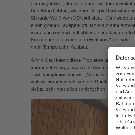
herausgebildet, die sich rasant weiterentwickel
Berichtspflichten, wie zum Beispiel langwierig
Stefanie Wolff vom VDA kritisiert. „Man wartet 
einen großen Ladepark oft Jahre auf eine Antwort
wäre, dass es Verbindlichkeiten und bestimmte 
Konsequenzen, wenn eine Frist versäumt wird. „S
mehr Tempo beim Ausbau.
Armin Gaul kennt diese Probleme und würde si
immer schwieriger werde, in Deutschland Investo
auch komplexer werden. „Wenn wir die Elektrom
wollen, brauchen wir weniger Bürokratie, um die
viel zu sehr, was alles schiefgehen kann – anst