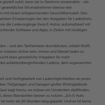
s gezielt nutzt, kann sie in Gewinne umwandeln – als
er gewerblicher Stromabnehmer ebenso wie
n mit einem entsprechenden Geschäftsmodell. Den
inken Einsparungen bei den Ausgaben für Ladestrom,
sie die Ladevorgänge ihres E-Autos, automatisiert mit
rechender Software und Apps, in Zeiten mit niedrigen
 – erst den Tarifwirrwarr durchblicken, erklärt Wolff,
en müssen sicher sein, immer und überall laden zu
aucht klare gesetzliche Vorgaben für mehr
 des anbieterübergreifenden Ladens, dem sogenannten
eit und Verfügbarkeit von Lademöglichkeiten an jenen
 neben Tiefgaragen und Garagen großer Wohngebäude
aul sagt hierzu, es müsse ein Umdenken stattfinden,
i, diese Standzeiten besser zu nutzen. „Ein E-Auto
ist mehr als 20 Stunden lang geparkt. Und es ist keine