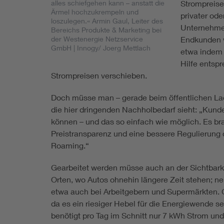
alles schiefgehen kann – anstatt die
Strompreise
Ärmel hochzukrempeln und
privater od
loszulegen.« Armin Gaul, Leiter des
Unternehme
Bereichs Produkte & Marketing bei
der Westenergie Netzservice
Endkunden w
GmbH
| Innogy/ Joerg Mettlach
etwa indem 
Hilfe entsp
Strompreisen verschieben.
Doch müsse man – gerade beim öffentlichen Laden
die hier dringenden Nachholbedarf sieht: „Kund
können – und das so einfach wie möglich. Es br
Preistransparenz und eine bessere Regulierung
Roaming.“
Gearbeitet werden müsse auch an der Sichtbark
Orten, wo Autos ohnehin längere Zeit stehen;
etwa auch bei Arbeitgebern und Supermärkten. G
da es ein riesiger Hebel für die Energiewende se
benötigt pro Tag im Schnitt nur 7 kWh Strom und 