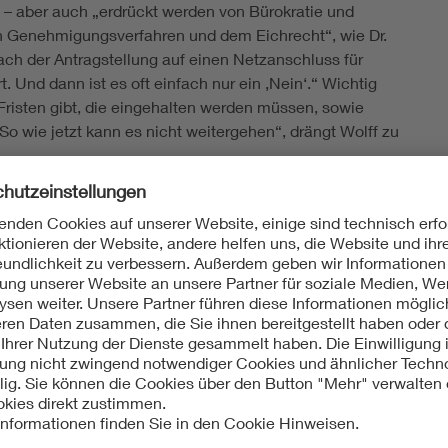
n – aber auch „erdrückt werden von Bürokratie und
en Genehmigungsverfahren und dem Eichrecht“, wie Dr.
nach der Antragstellung auf einen Netzanschluss für
. Und dann ist es oft einfach nur ein ‚Nein‘.“ Wichtig
Fristen gibt, die eingehalten werden müssen, sowie
o wie jetzt kann es nicht weitergehen“, drängt Wolff zu
ch ebenfalls etwas mehr Pragmatismus wünschen, da es
ren für Projekte zu finden und die Projekte an sich
obilität für 83 Millionen Menschen möglich machen
 Prozesse zu beschleunigen“, sagt er. „Wir diskutieren
att die Ärmel hochzukrempeln und loszulegen.“