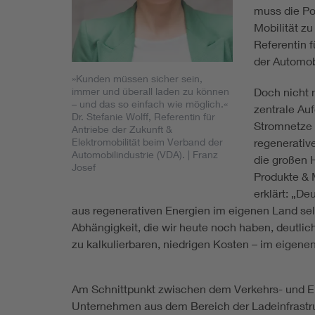
muss die Po
Mobilität zu
Referentin f
der Automobi
»Kunden müssen sicher sein,
immer und überall laden zu können
Doch nicht n
– und das so einfach wie möglich.«
zentrale Au
Dr. Stefanie Wolff, Referentin für
Stromnetze f
Antriebe der Zukunft &
Elektromobilität beim Verband der
regenerative
Automobilindustrie (VDA).
| Franz
die großen 
Josef
Produkte & 
erklärt: „De
aus regenerativen Energien im eigenen Land sel
Abhängigkeit, die wir heute noch haben, deutlic
zu kalkulierbaren, niedrigen Kosten – im eigene
Am Schnittpunkt zwischen dem Verkehrs- und En
Unternehmen aus dem Bereich der Ladeinfrastru