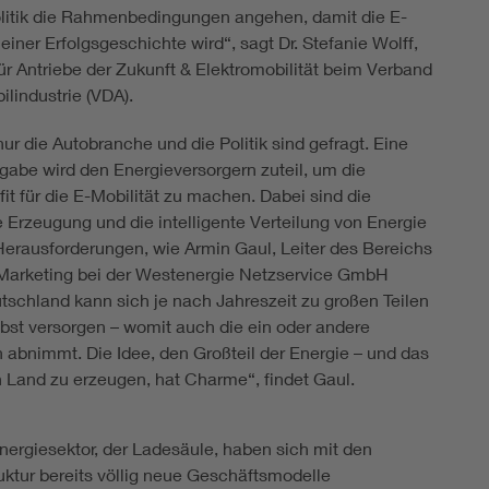
litik die Rahmenbedingungen angehen, damit die E-
 einer Erfolgsgeschichte wird“, sagt Dr. Stefanie Wolff,
ür Antriebe der Zukunft & Elektromobilität beim Verband
lindustrie (VDA).
ur die Autobranche und die Politik sind gefragt. Eine
fgabe wird den Energieversorgern zuteil, um die
it für die E-Mobilität zu machen. Dabei sind die
 Erzeugung und die intelligente Verteilung von Energie
Herausforderungen, wie Armin Gaul, Leiter des Bereichs
Marketing bei der Westenergie Netzservice GmbH
utschland kann sich je nach Jahreszeit zu großen Teilen
bst versorgen – womit auch die ein oder andere
h abnimmt. Die Idee, den Großteil der Energie – und das
n Land zu erzeugen, hat Charme“, findet Gaul.
ergiesektor, der Ladesäule, haben sich mit den
ktur bereits völlig neue Geschäftsmodelle