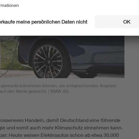
nergiemarkt teilnehmen können, ein entsprechendes Angebot
uf den Markt gebracht.
| BMW AG
chlosseneres Handeln, damit Deutschland eine führende
ergie und somit auch mehr Klimaschutz einnehmen kann.
itbar: Heute weisen Elektroautos schon ab etwa 30.000