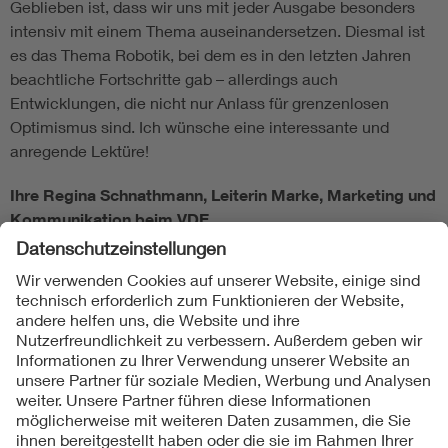
Geblieben ist, dass wir uns mit jeder Ausgabe besonders
intensiv mit einem Thema auseinandersetzen. Diesmal ist
es das Thema Robotik, bei dem es in den letzten Jahren
beachtliche Fortschritte gab – allerdings auch
Entwicklungen, die nicht nur Anlass für grenzenlosen
Optimismus sind. Ich wünsche eine interessante und
anregende Lektüre!
Ihre Regina Schnathmann, Leiterin Marke, Marketing und
Kommunikation beim VDE
Folgen Sie uns