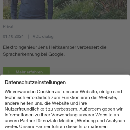
Privat
01.10.2024
VDE dialog
Elektroingenieur Jens Heitkaemper verbessert die
Spracherkennung bei Google.
Mehr erfahren
Folgen Sie uns