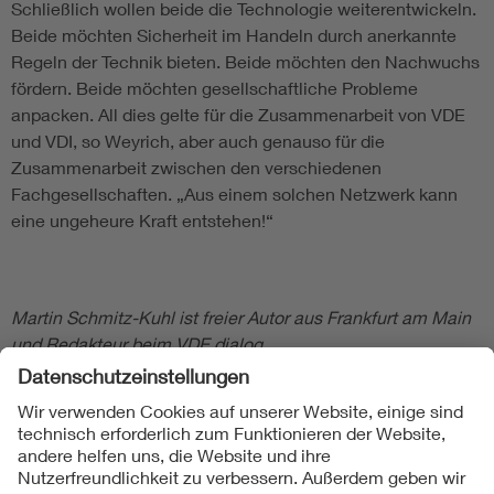
Schließlich wollen beide die Technologie weiterentwickeln.
Beide möchten Sicherheit im Handeln durch anerkannte
Regeln der Technik bieten. Beide möchten den Nachwuchs
fördern. Beide möchten gesellschaftliche Probleme
anpacken. All dies gelte für die Zusammenarbeit von VDE
und VDI, so Weyrich, aber auch genauso für die
Zusammenarbeit zwischen den verschiedenen
Fachgesellschaften. „Aus einem solchen Netzwerk kann
eine ungeheure Kraft entstehen!“
Martin Schmitz-Kuhl ist freier Autor aus Frankfurt am Main
und Redakteur beim VDE dialog.
Folgen Sie uns